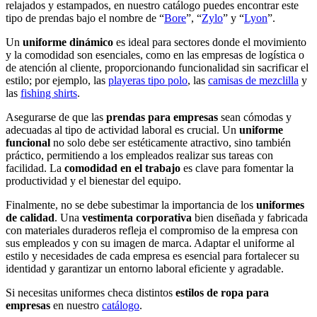
relajados y estampados, en nuestro
catálogo
puedes encontrar este
tipo de prendas bajo el nombre de “
Bore
”, “
Zylo
” y “
Lyon
”.
Un
uniforme dinámico
es ideal para sectores donde el movimiento
y la comodidad son esenciales, como en las empresas de logística o
de atención al cliente, proporcionando funcionalidad sin sacrificar el
estilo; por ejemplo
, las
playeras tipo polo
, las
camisas de mezclilla
y
las
fishing shirts
.
Asegurarse de que las
prendas para empresas
sean cómodas y
adecuadas al tipo de actividad laboral es crucial. Un
uniforme
funcional
no solo debe ser estéticamente atractivo, sino también
práctico, permitiendo a los empleados realizar sus tareas con
facilidad. La
comodidad en el trabajo
es clave para fomentar la
productividad y el bienestar del equipo.
Finalmente, no se debe subestimar la importancia de los
uniformes
de calidad
. Una
vestimenta corporativa
bien diseñada y fabricada
con materiales duraderos refleja el compromiso de la empresa con
sus empleados y con su imagen de marca. Adaptar el uniforme al
estilo y necesidades de cada empresa es esencial para fortalecer su
identidad y garantizar un entorno laboral eficiente y agradable.
Si necesitas uniformes checa distintos
estilos de ropa para
empresas
en nuestro
catálogo
.