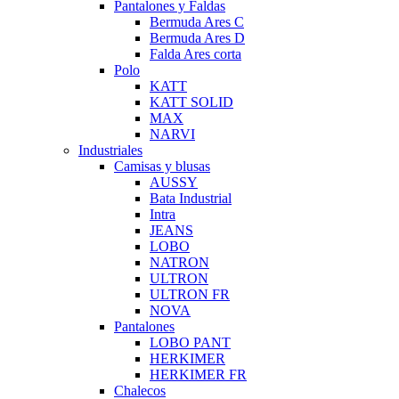
Pantalones y Faldas
Bermuda Ares C
Bermuda Ares D
Falda Ares corta
Polo
KATT
KATT SOLID
MAX
NARVI
Industriales
Camisas y blusas
AUSSY
Bata Industrial
Intra
JEANS
LOBO
NATRON
ULTRON
ULTRON FR
NOVA
Pantalones
LOBO PANT
HERKIMER
HERKIMER FR
Chalecos