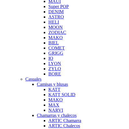
MAUI
Super POP
DENIM
ASTRO
HELI
MOON
ZODIAC
MAKO
BIEL
COMET
GRIGG
IO
LYON
ZYLO
BORE
Casuales
Camisas y blusas
KATT
KATT SOLID
MAKO
MAX
NARVI
Chamarras y chalecos
ARTIC Chamarra
ARTIC Chalecos