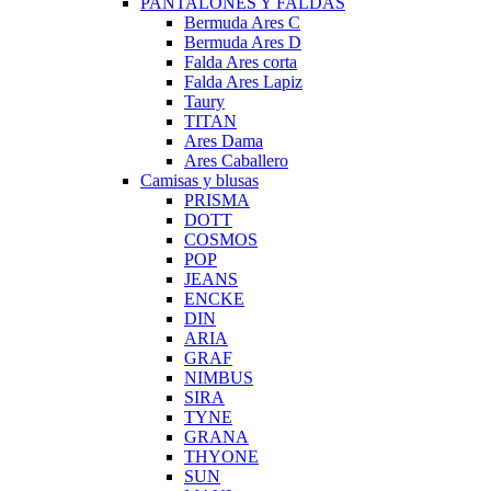
PANTALONES Y FALDAS
Bermuda Ares C
Bermuda Ares D
Falda Ares corta
Falda Ares Lapiz
Taury
TITAN
Ares Dama
Ares Caballero
Camisas y blusas
PRISMA
DOTT
COSMOS
POP
JEANS
ENCKE
DIN
ARIA
GRAF
NIMBUS
SIRA
TYNE
GRANA
THYONE
SUN