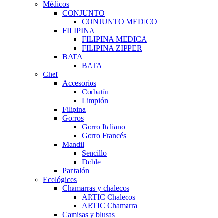
Médicos
CONJUNTO
CONJUNTO MEDICO
FILIPINA
FILIPINA MEDICA
FILIPINA ZIPPER
BATA
BATA
Chef
Accesorios
Corbatín
Limpión
Filipina
Gorros
Gorro Italiano
Gorro Francés
Mandil
Sencillo
Doble
Pantalón
Ecológicos
Chamarras y chalecos
ARTIC Chalecos
ARTIC Chamarra
Camisas y blusas