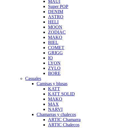
MAUI
Super POP
DENIM
ASTRO
HELI
MOON
ZODIAC
MAKO
BIEL
COMET
GRIGG
IO
LYON
ZYLO
BORE
Casuales
Camisas y blusas
KATT
KATT SOLID
MAKO
MAX
NARVI
Chamarras y chalecos
ARTIC Chamarra
ARTIC Chalecos