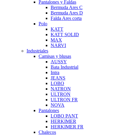
Pantalones y Faldas
Bermuda Ares C
Bermuda Ares D
Falda Ares corta
Polo
KATT
KATT SOLID
MAX
NARVI
Industriales
Camisas y blusas
AUSSY
Bata Industrial
Intra
JEANS
LOBO
NATRON
ULTRON
ULTRON FR
NOVA
Pantalones
LOBO PANT
HERKIMER
HERKIMER FR
Chalecos