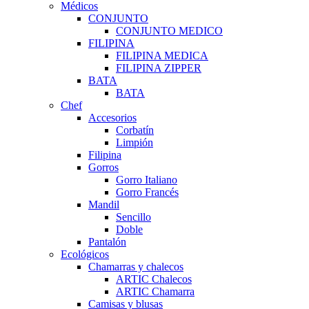
Médicos
CONJUNTO
CONJUNTO MEDICO
FILIPINA
FILIPINA MEDICA
FILIPINA ZIPPER
BATA
BATA
Chef
Accesorios
Corbatín
Limpión
Filipina
Gorros
Gorro Italiano
Gorro Francés
Mandil
Sencillo
Doble
Pantalón
Ecológicos
Chamarras y chalecos
ARTIC Chalecos
ARTIC Chamarra
Camisas y blusas