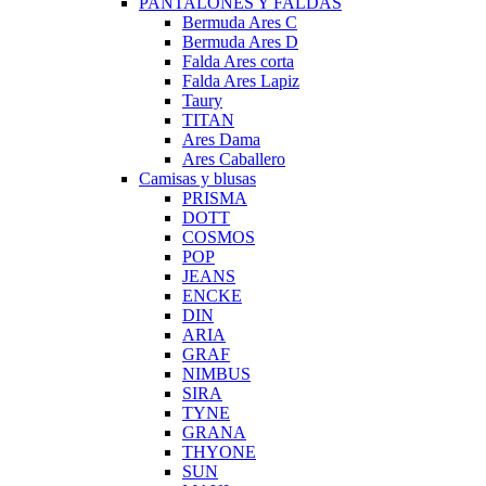
PANTALONES Y FALDAS
Bermuda Ares C
Bermuda Ares D
Falda Ares corta
Falda Ares Lapiz
Taury
TITAN
Ares Dama
Ares Caballero
Camisas y blusas
PRISMA
DOTT
COSMOS
POP
JEANS
ENCKE
DIN
ARIA
GRAF
NIMBUS
SIRA
TYNE
GRANA
THYONE
SUN