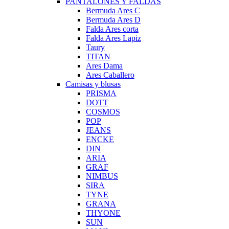
PANTALONES Y FALDAS
Bermuda Ares C
Bermuda Ares D
Falda Ares corta
Falda Ares Lapiz
Taury
TITAN
Ares Dama
Ares Caballero
Camisas y blusas
PRISMA
DOTT
COSMOS
POP
JEANS
ENCKE
DIN
ARIA
GRAF
NIMBUS
SIRA
TYNE
GRANA
THYONE
SUN