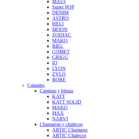
MAUI
Super POP
DENIM
ASTRO
HELI
MOON
ZODIAC
MAKO
BIEL
COMET
GRIGG
IO
LYON
ZYLO
BORE
Casuales
Camisas y blusas
KATT
KATT SOLID
MAKO
MAX
NARVI
Chamarras y chalecos
ARTIC Chamarra
ARTIC Chalecos