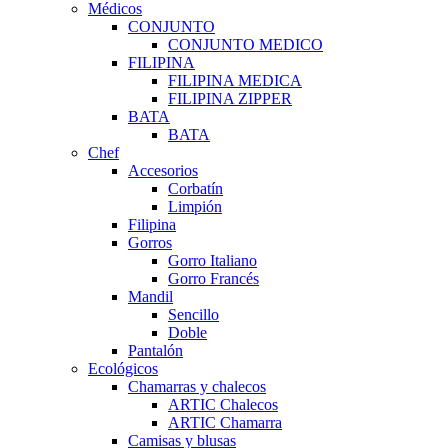
Médicos
CONJUNTO
CONJUNTO MEDICO
FILIPINA
FILIPINA MEDICA
FILIPINA ZIPPER
BATA
BATA
Chef
Accesorios
Corbatín
Limpión
Filipina
Gorros
Gorro Italiano
Gorro Francés
Mandil
Sencillo
Doble
Pantalón
Ecológicos
Chamarras y chalecos
ARTIC Chalecos
ARTIC Chamarra
Camisas y blusas