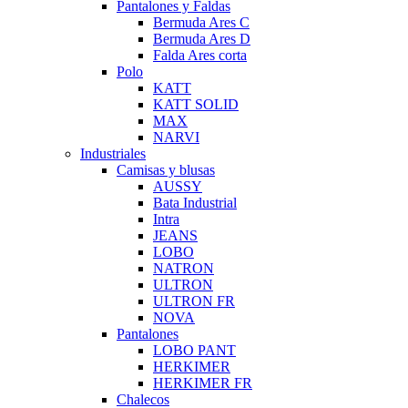
Pantalones y Faldas
Bermuda Ares C
Bermuda Ares D
Falda Ares corta
Polo
KATT
KATT SOLID
MAX
NARVI
Industriales
Camisas y blusas
AUSSY
Bata Industrial
Intra
JEANS
LOBO
NATRON
ULTRON
ULTRON FR
NOVA
Pantalones
LOBO PANT
HERKIMER
HERKIMER FR
Chalecos