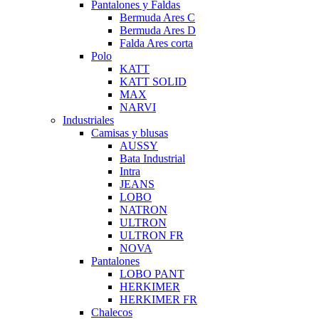
Pantalones y Faldas
Bermuda Ares C
Bermuda Ares D
Falda Ares corta
Polo
KATT
KATT SOLID
MAX
NARVI
Industriales
Camisas y blusas
AUSSY
Bata Industrial
Intra
JEANS
LOBO
NATRON
ULTRON
ULTRON FR
NOVA
Pantalones
LOBO PANT
HERKIMER
HERKIMER FR
Chalecos