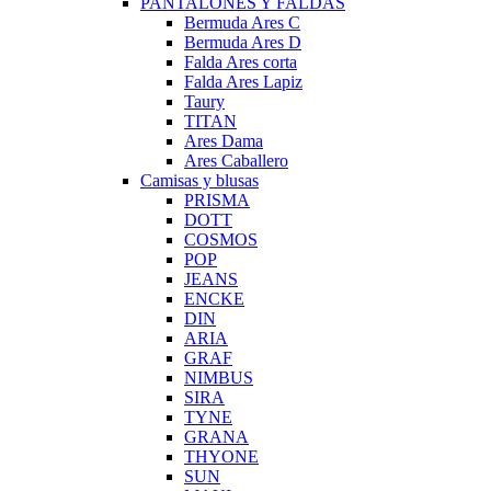
PANTALONES Y FALDAS
Bermuda Ares C
Bermuda Ares D
Falda Ares corta
Falda Ares Lapiz
Taury
TITAN
Ares Dama
Ares Caballero
Camisas y blusas
PRISMA
DOTT
COSMOS
POP
JEANS
ENCKE
DIN
ARIA
GRAF
NIMBUS
SIRA
TYNE
GRANA
THYONE
SUN