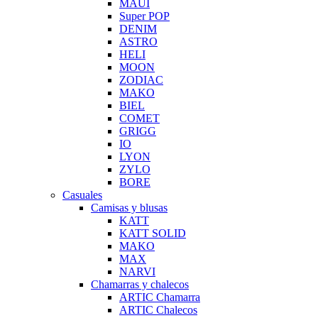
MAUI
Super POP
DENIM
ASTRO
HELI
MOON
ZODIAC
MAKO
BIEL
COMET
GRIGG
IO
LYON
ZYLO
BORE
Casuales
Camisas y blusas
KATT
KATT SOLID
MAKO
MAX
NARVI
Chamarras y chalecos
ARTIC Chamarra
ARTIC Chalecos