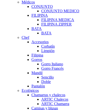
Médicos
CONJUNTO
CONJUNTO MEDICO
FILIPINA
FILIPINA MEDICA
FILIPINA ZIPPER
BATA
BATA
Chef
Accesorios
Corbatín
Limpión
Filipina
Gorros
Gorro Italiano
Gorro Francés
Mandil
Sencillo
Doble
Pantalón
Ecológicos
Chamarras y chalecos
ARTIC Chalecos
ARTIC Chamarra
Camisas y blusas