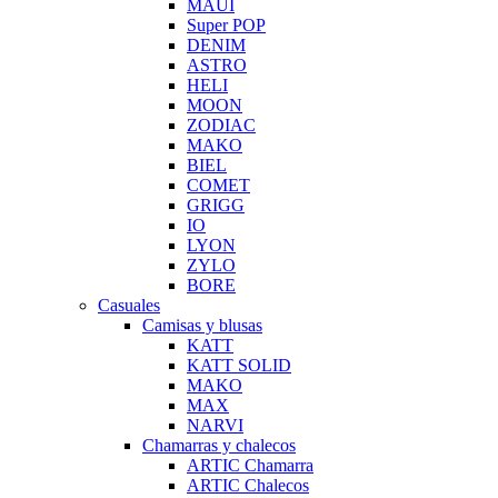
MAUI
Super POP
DENIM
ASTRO
HELI
MOON
ZODIAC
MAKO
BIEL
COMET
GRIGG
IO
LYON
ZYLO
BORE
Casuales
Camisas y blusas
KATT
KATT SOLID
MAKO
MAX
NARVI
Chamarras y chalecos
ARTIC Chamarra
ARTIC Chalecos