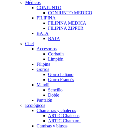
Médicos
CONJUNTO
CONJUNTO MEDICO
FILIPINA
FILIPINA MEDICA
FILIPINA ZIPPER
BATA
BATA
Chef
Accesorios
Corbatín
Limpión
Filipina
Gorros
Gorro Italiano
Gorro Francés
Mandil
Sencillo
Doble
Pantalón
Ecológicos
Chamarras y chalecos
ARTIC Chalecos
ARTIC Chamarra
Camisas y blusas