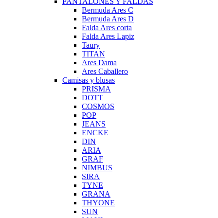
PANTALONES Y FALDAS
Bermuda Ares C
Bermuda Ares D
Falda Ares corta
Falda Ares Lapiz
Taury
TITAN
Ares Dama
Ares Caballero
Camisas y blusas
PRISMA
DOTT
COSMOS
POP
JEANS
ENCKE
DIN
ARIA
GRAF
NIMBUS
SIRA
TYNE
GRANA
THYONE
SUN