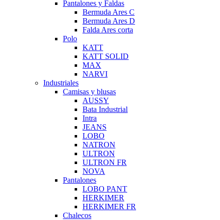
Pantalones y Faldas
Bermuda Ares C
Bermuda Ares D
Falda Ares corta
Polo
KATT
KATT SOLID
MAX
NARVI
Industriales
Camisas y blusas
AUSSY
Bata Industrial
Intra
JEANS
LOBO
NATRON
ULTRON
ULTRON FR
NOVA
Pantalones
LOBO PANT
HERKIMER
HERKIMER FR
Chalecos