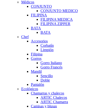
Médicos
CONJUNTO
CONJUNTO MEDICO
FILIPINA
FILIPINA MEDICA
FILIPINA ZIPPER
BATA
BATA
Chef
Accesorios
Corbatín
Limpión
Filipina
Gorros
Gorro Italiano
Gorro Francés
Mandil
Sencillo
Doble
Pantalón
Ecológicos
Chamarras y chalecos
ARTIC Chalecos
ARTIC Chamarra
Camisas y blusas