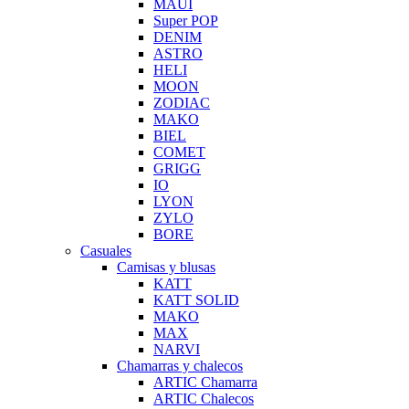
MAUI
Super POP
DENIM
ASTRO
HELI
MOON
ZODIAC
MAKO
BIEL
COMET
GRIGG
IO
LYON
ZYLO
BORE
Casuales
Camisas y blusas
KATT
KATT SOLID
MAKO
MAX
NARVI
Chamarras y chalecos
ARTIC Chamarra
ARTIC Chalecos