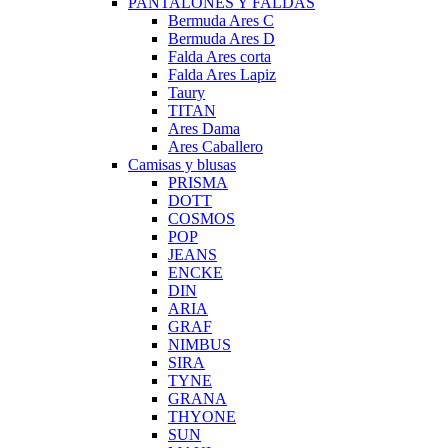
PANTALONES Y FALDAS
Bermuda Ares C
Bermuda Ares D
Falda Ares corta
Falda Ares Lapiz
Taury
TITAN
Ares Dama
Ares Caballero
Camisas y blusas
PRISMA
DOTT
COSMOS
POP
JEANS
ENCKE
DIN
ARIA
GRAF
NIMBUS
SIRA
TYNE
GRANA
THYONE
SUN