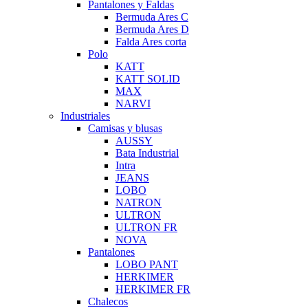
Pantalones y Faldas
Bermuda Ares C
Bermuda Ares D
Falda Ares corta
Polo
KATT
KATT SOLID
MAX
NARVI
Industriales
Camisas y blusas
AUSSY
Bata Industrial
Intra
JEANS
LOBO
NATRON
ULTRON
ULTRON FR
NOVA
Pantalones
LOBO PANT
HERKIMER
HERKIMER FR
Chalecos