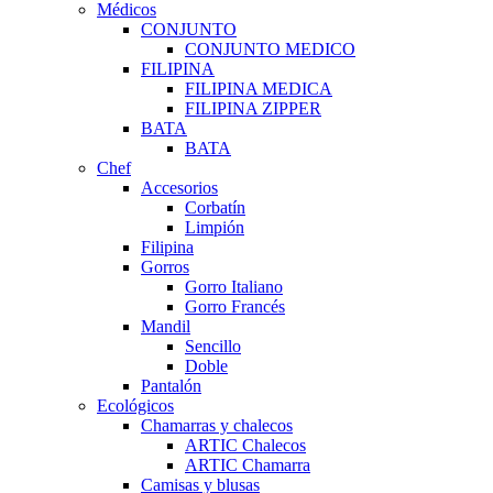
Médicos
CONJUNTO
CONJUNTO MEDICO
FILIPINA
FILIPINA MEDICA
FILIPINA ZIPPER
BATA
BATA
Chef
Accesorios
Corbatín
Limpión
Filipina
Gorros
Gorro Italiano
Gorro Francés
Mandil
Sencillo
Doble
Pantalón
Ecológicos
Chamarras y chalecos
ARTIC Chalecos
ARTIC Chamarra
Camisas y blusas