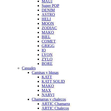
MAUI
Super POP
DENIM
ASTRO
HELI
MOON
ZODIAC
MAKO
BIEL
COMET
GRIGG
IO
LYON
ZYLO
BORE
Casuales
Camisas y blusas
KATT
KATT SOLID
MAKO
MAX
NARVI
Chamarras y chalecos
ARTIC Chamarra
ARTIC Chalecos