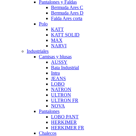
Pantalones y Faldas
Bermuda Ares C
Bermuda Ares D
Falda Ares corta
Polo
KATT
KATT SOLID
MAX
NARVI
Industriales
Camisas y blusas
AUSSY
Bata Industrial
Intra
JEANS
LOBO
NATRON
ULTRON
ULTRON FR
NOVA
Pantalones
LOBO PANT
HERKIMER
HERKIMER FR
Chalecos