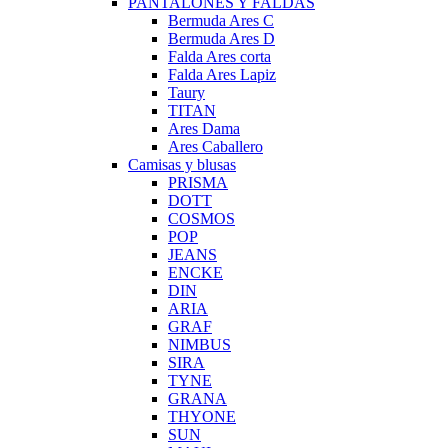
PANTALONES Y FALDAS
Bermuda Ares C
Bermuda Ares D
Falda Ares corta
Falda Ares Lapiz
Taury
TITAN
Ares Dama
Ares Caballero
Camisas y blusas
PRISMA
DOTT
COSMOS
POP
JEANS
ENCKE
DIN
ARIA
GRAF
NIMBUS
SIRA
TYNE
GRANA
THYONE
SUN