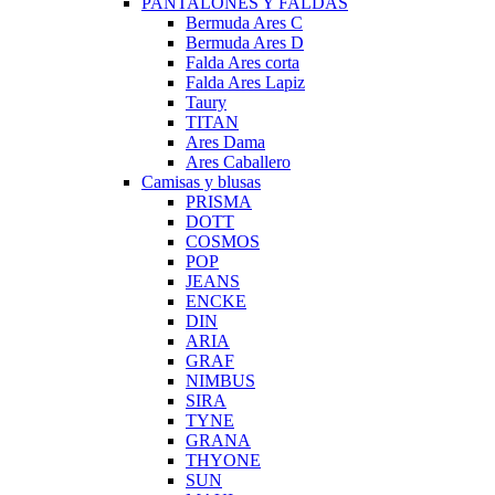
PANTALONES Y FALDAS
Bermuda Ares C
Bermuda Ares D
Falda Ares corta
Falda Ares Lapiz
Taury
TITAN
Ares Dama
Ares Caballero
Camisas y blusas
PRISMA
DOTT
COSMOS
POP
JEANS
ENCKE
DIN
ARIA
GRAF
NIMBUS
SIRA
TYNE
GRANA
THYONE
SUN