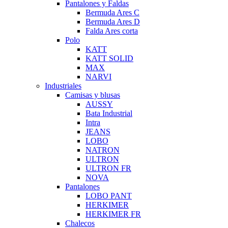
Pantalones y Faldas
Bermuda Ares C
Bermuda Ares D
Falda Ares corta
Polo
KATT
KATT SOLID
MAX
NARVI
Industriales
Camisas y blusas
AUSSY
Bata Industrial
Intra
JEANS
LOBO
NATRON
ULTRON
ULTRON FR
NOVA
Pantalones
LOBO PANT
HERKIMER
HERKIMER FR
Chalecos