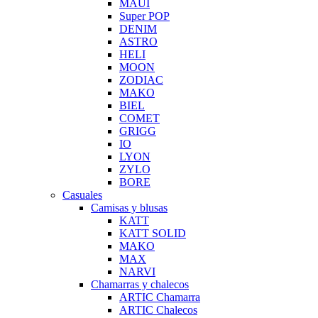
MAUI
Super POP
DENIM
ASTRO
HELI
MOON
ZODIAC
MAKO
BIEL
COMET
GRIGG
IO
LYON
ZYLO
BORE
Casuales
Camisas y blusas
KATT
KATT SOLID
MAKO
MAX
NARVI
Chamarras y chalecos
ARTIC Chamarra
ARTIC Chalecos