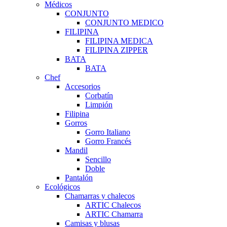
Médicos
CONJUNTO
CONJUNTO MEDICO
FILIPINA
FILIPINA MEDICA
FILIPINA ZIPPER
BATA
BATA
Chef
Accesorios
Corbatín
Limpión
Filipina
Gorros
Gorro Italiano
Gorro Francés
Mandil
Sencillo
Doble
Pantalón
Ecológicos
Chamarras y chalecos
ARTIC Chalecos
ARTIC Chamarra
Camisas y blusas