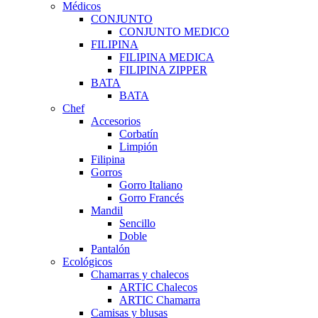
Médicos
CONJUNTO
CONJUNTO MEDICO
FILIPINA
FILIPINA MEDICA
FILIPINA ZIPPER
BATA
BATA
Chef
Accesorios
Corbatín
Limpión
Filipina
Gorros
Gorro Italiano
Gorro Francés
Mandil
Sencillo
Doble
Pantalón
Ecológicos
Chamarras y chalecos
ARTIC Chalecos
ARTIC Chamarra
Camisas y blusas