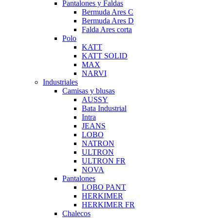
Pantalones y Faldas
Bermuda Ares C
Bermuda Ares D
Falda Ares corta
Polo
KATT
KATT SOLID
MAX
NARVI
Industriales
Camisas y blusas
AUSSY
Bata Industrial
Intra
JEANS
LOBO
NATRON
ULTRON
ULTRON FR
NOVA
Pantalones
LOBO PANT
HERKIMER
HERKIMER FR
Chalecos