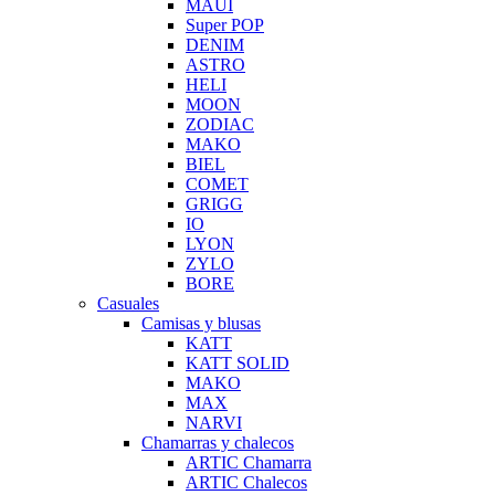
MAUI
Super POP
DENIM
ASTRO
HELI
MOON
ZODIAC
MAKO
BIEL
COMET
GRIGG
IO
LYON
ZYLO
BORE
Casuales
Camisas y blusas
KATT
KATT SOLID
MAKO
MAX
NARVI
Chamarras y chalecos
ARTIC Chamarra
ARTIC Chalecos