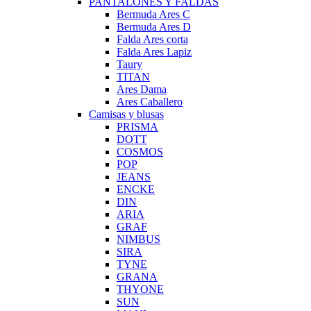
PANTALONES Y FALDAS
Bermuda Ares C
Bermuda Ares D
Falda Ares corta
Falda Ares Lapiz
Taury
TITAN
Ares Dama
Ares Caballero
Camisas y blusas
PRISMA
DOTT
COSMOS
POP
JEANS
ENCKE
DIN
ARIA
GRAF
NIMBUS
SIRA
TYNE
GRANA
THYONE
SUN