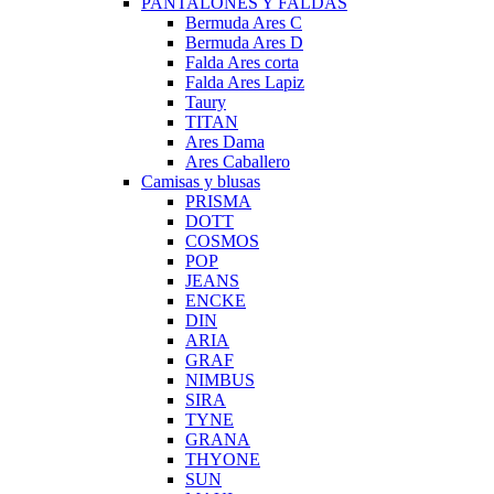
PANTALONES Y FALDAS
Bermuda Ares C
Bermuda Ares D
Falda Ares corta
Falda Ares Lapiz
Taury
TITAN
Ares Dama
Ares Caballero
Camisas y blusas
PRISMA
DOTT
COSMOS
POP
JEANS
ENCKE
DIN
ARIA
GRAF
NIMBUS
SIRA
TYNE
GRANA
THYONE
SUN