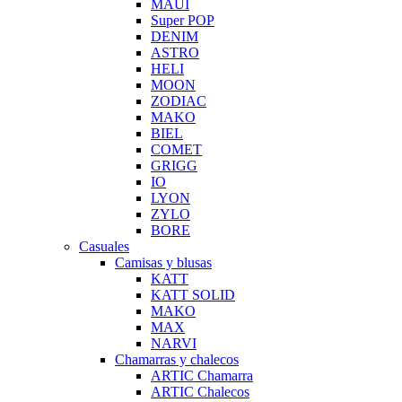
MAUI
Super POP
DENIM
ASTRO
HELI
MOON
ZODIAC
MAKO
BIEL
COMET
GRIGG
IO
LYON
ZYLO
BORE
Casuales
Camisas y blusas
KATT
KATT SOLID
MAKO
MAX
NARVI
Chamarras y chalecos
ARTIC Chamarra
ARTIC Chalecos