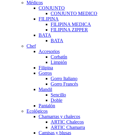
Médicos
CONJUNTO
CONJUNTO MEDICO
FILIPINA
FILIPINA MEDICA
FILIPINA ZIPPER
BATA
BATA
Chef
Accesorios
Corbatín
Limpión
Filipina
Gorros
Gorro Italiano
Gorro Francés
Mandil
Sencillo
Doble
Pantalón
Ecológicos
Chamarras y chalecos
ARTIC Chalecos
ARTIC Chamarra
Camisas y blusas