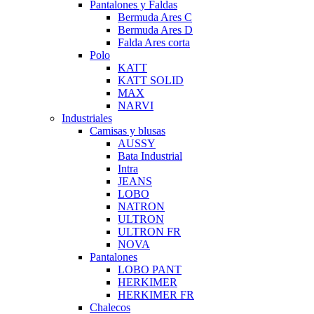
Pantalones y Faldas
Bermuda Ares C
Bermuda Ares D
Falda Ares corta
Polo
KATT
KATT SOLID
MAX
NARVI
Industriales
Camisas y blusas
AUSSY
Bata Industrial
Intra
JEANS
LOBO
NATRON
ULTRON
ULTRON FR
NOVA
Pantalones
LOBO PANT
HERKIMER
HERKIMER FR
Chalecos