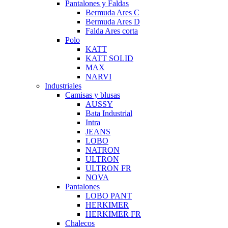
Pantalones y Faldas
Bermuda Ares C
Bermuda Ares D
Falda Ares corta
Polo
KATT
KATT SOLID
MAX
NARVI
Industriales
Camisas y blusas
AUSSY
Bata Industrial
Intra
JEANS
LOBO
NATRON
ULTRON
ULTRON FR
NOVA
Pantalones
LOBO PANT
HERKIMER
HERKIMER FR
Chalecos