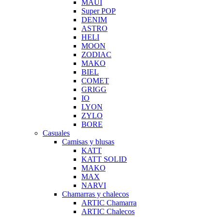
MAUI
Super POP
DENIM
ASTRO
HELI
MOON
ZODIAC
MAKO
BIEL
COMET
GRIGG
IO
LYON
ZYLO
BORE
Casuales
Camisas y blusas
KATT
KATT SOLID
MAKO
MAX
NARVI
Chamarras y chalecos
ARTIC Chamarra
ARTIC Chalecos