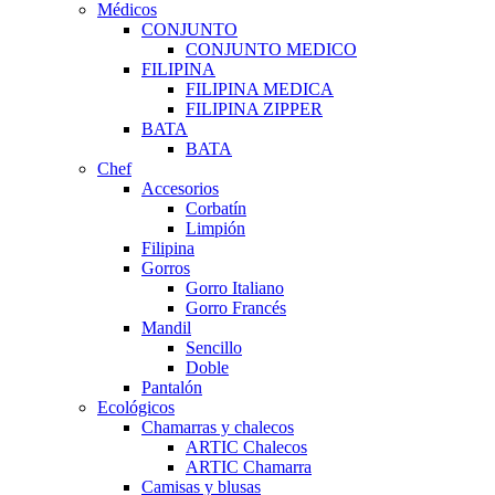
Médicos
CONJUNTO
CONJUNTO MEDICO
FILIPINA
FILIPINA MEDICA
FILIPINA ZIPPER
BATA
BATA
Chef
Accesorios
Corbatín
Limpión
Filipina
Gorros
Gorro Italiano
Gorro Francés
Mandil
Sencillo
Doble
Pantalón
Ecológicos
Chamarras y chalecos
ARTIC Chalecos
ARTIC Chamarra
Camisas y blusas