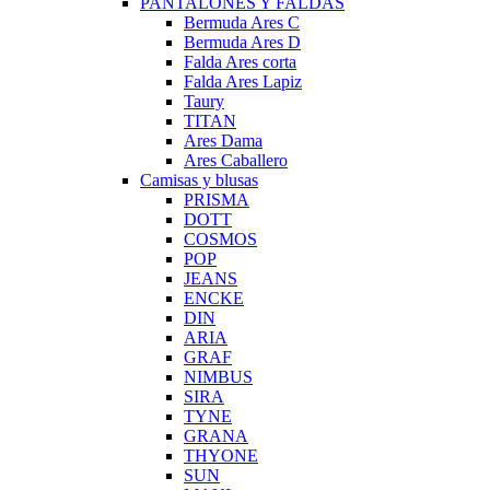
PANTALONES Y FALDAS
Bermuda Ares C
Bermuda Ares D
Falda Ares corta
Falda Ares Lapiz
Taury
TITAN
Ares Dama
Ares Caballero
Camisas y blusas
PRISMA
DOTT
COSMOS
POP
JEANS
ENCKE
DIN
ARIA
GRAF
NIMBUS
SIRA
TYNE
GRANA
THYONE
SUN