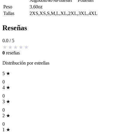
Algodon/40%Poliester
Poliéster
Peso
3.60oz
Tallas
2XS,XS,S,M,L,XL,2XL,3XL,4XL
Reseñas
0.0
/ 5
0
reseñas
Distribución por estrellas
5 ★
0
4 ★
0
3 ★
0
2 ★
0
1 ★