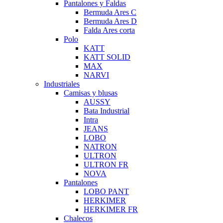
Pantalones y Faldas
Bermuda Ares C
Bermuda Ares D
Falda Ares corta
Polo
KATT
KATT SOLID
MAX
NARVI
Industriales
Camisas y blusas
AUSSY
Bata Industrial
Intra
JEANS
LOBO
NATRON
ULTRON
ULTRON FR
NOVA
Pantalones
LOBO PANT
HERKIMER
HERKIMER FR
Chalecos