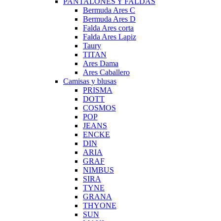
PANTALONES Y FALDAS
Bermuda Ares C
Bermuda Ares D
Falda Ares corta
Falda Ares Lapiz
Taury
TITAN
Ares Dama
Ares Caballero
Camisas y blusas
PRISMA
DOTT
COSMOS
POP
JEANS
ENCKE
DIN
ARIA
GRAF
NIMBUS
SIRA
TYNE
GRANA
THYONE
SUN