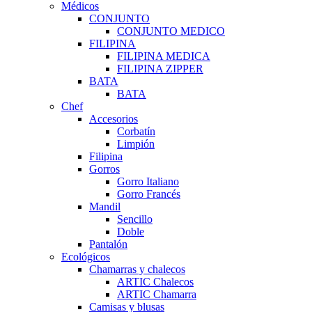
Médicos
CONJUNTO
CONJUNTO MEDICO
FILIPINA
FILIPINA MEDICA
FILIPINA ZIPPER
BATA
BATA
Chef
Accesorios
Corbatín
Limpión
Filipina
Gorros
Gorro Italiano
Gorro Francés
Mandil
Sencillo
Doble
Pantalón
Ecológicos
Chamarras y chalecos
ARTIC Chalecos
ARTIC Chamarra
Camisas y blusas