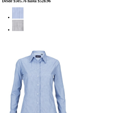
Desde
$505.76
hasta
$528.96