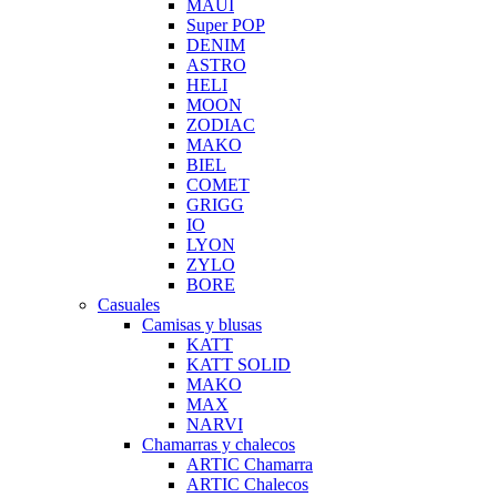
MAUI
Super POP
DENIM
ASTRO
HELI
MOON
ZODIAC
MAKO
BIEL
COMET
GRIGG
IO
LYON
ZYLO
BORE
Casuales
Camisas y blusas
KATT
KATT SOLID
MAKO
MAX
NARVI
Chamarras y chalecos
ARTIC Chamarra
ARTIC Chalecos