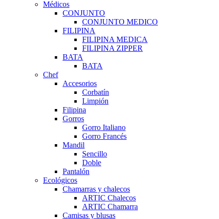
Médicos
CONJUNTO
CONJUNTO MEDICO
FILIPINA
FILIPINA MEDICA
FILIPINA ZIPPER
BATA
BATA
Chef
Accesorios
Corbatín
Limpión
Filipina
Gorros
Gorro Italiano
Gorro Francés
Mandil
Sencillo
Doble
Pantalón
Ecológicos
Chamarras y chalecos
ARTIC Chalecos
ARTIC Chamarra
Camisas y blusas