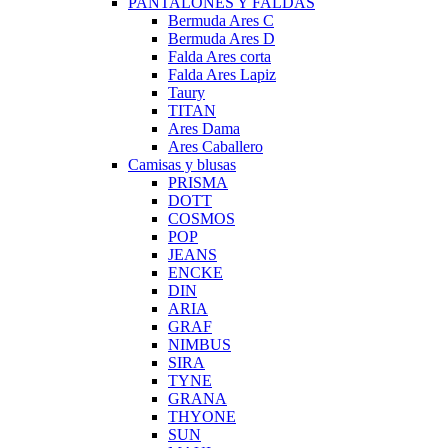
PANTALONES Y FALDAS
Bermuda Ares C
Bermuda Ares D
Falda Ares corta
Falda Ares Lapiz
Taury
TITAN
Ares Dama
Ares Caballero
Camisas y blusas
PRISMA
DOTT
COSMOS
POP
JEANS
ENCKE
DIN
ARIA
GRAF
NIMBUS
SIRA
TYNE
GRANA
THYONE
SUN