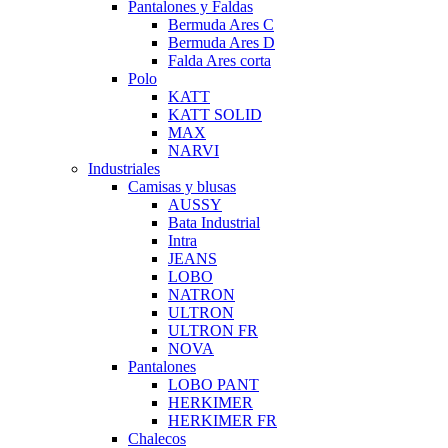
Pantalones y Faldas
Bermuda Ares C
Bermuda Ares D
Falda Ares corta
Polo
KATT
KATT SOLID
MAX
NARVI
Industriales
Camisas y blusas
AUSSY
Bata Industrial
Intra
JEANS
LOBO
NATRON
ULTRON
ULTRON FR
NOVA
Pantalones
LOBO PANT
HERKIMER
HERKIMER FR
Chalecos