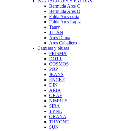
PANTALONES Y FALDAS
Bermuda Ares C
Bermuda Ares D
Falda Ares corta
Falda Ares Lapiz
Taury
TITAN
Ares Dama
Ares Caballero
Camisas y blusas
PRISMA
DOTT
COSMOS
POP
JEANS
ENCKE
DIN
ARIA
GRAF
NIMBUS
SIRA
TYNE
GRANA
THYONE
SUN