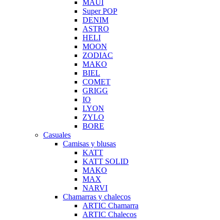
MAUI
Super POP
DENIM
ASTRO
HELI
MOON
ZODIAC
MAKO
BIEL
COMET
GRIGG
IO
LYON
ZYLO
BORE
Casuales
Camisas y blusas
KATT
KATT SOLID
MAKO
MAX
NARVI
Chamarras y chalecos
ARTIC Chamarra
ARTIC Chalecos