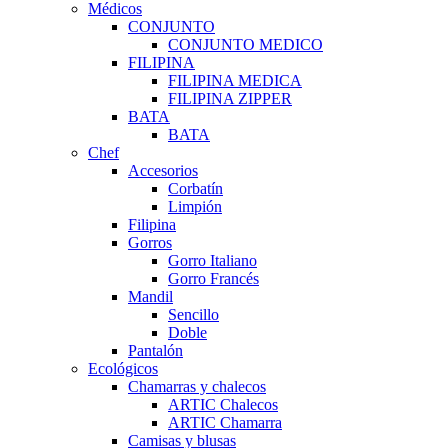
Médicos
CONJUNTO
CONJUNTO MEDICO
FILIPINA
FILIPINA MEDICA
FILIPINA ZIPPER
BATA
BATA
Chef
Accesorios
Corbatín
Limpión
Filipina
Gorros
Gorro Italiano
Gorro Francés
Mandil
Sencillo
Doble
Pantalón
Ecológicos
Chamarras y chalecos
ARTIC Chalecos
ARTIC Chamarra
Camisas y blusas