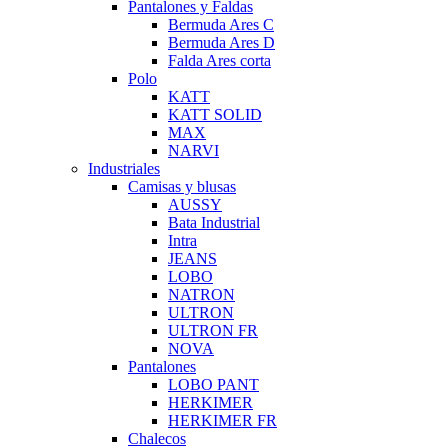
Pantalones y Faldas
Bermuda Ares C
Bermuda Ares D
Falda Ares corta
Polo
KATT
KATT SOLID
MAX
NARVI
Industriales
Camisas y blusas
AUSSY
Bata Industrial
Intra
JEANS
LOBO
NATRON
ULTRON
ULTRON FR
NOVA
Pantalones
LOBO PANT
HERKIMER
HERKIMER FR
Chalecos