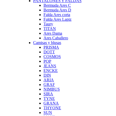
PANTALONES Y FALDAS
Bermuda Ares C
Bermuda Ares D
Falda Ares corta
Falda Ares Lapiz
Taury
TITAN
Ares Dama
Ares Caballero
Camisas y blusas
PRISMA
DOTT
COSMOS
POP
JEANS
ENCKE
DIN
ARIA
GRAF
NIMBUS
SIRA
TYNE
GRANA
THYONE
SUN