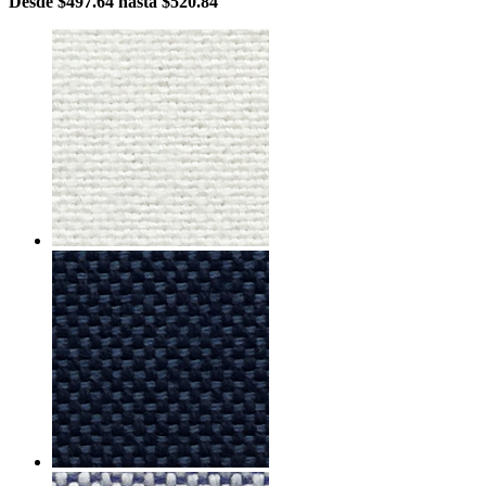
Desde
$497.64
hasta
$520.84