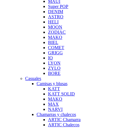
MAUI
Super POP
DENIM
ASTRO
HELI
MOON
ZODIAC
MAKO
BIEL
COMET
GRIGG
IO
LYON
ZYLO
BORE
Casuales
Camisas y blusas
KATT
KATT SOLID
MAKO
MAX
NARVI
Chamarras y chalecos
ARTIC Chamarra
ARTIC Chalecos