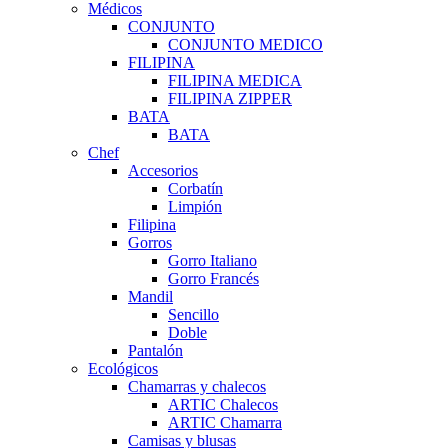
Médicos
CONJUNTO
CONJUNTO MEDICO
FILIPINA
FILIPINA MEDICA
FILIPINA ZIPPER
BATA
BATA
Chef
Accesorios
Corbatín
Limpión
Filipina
Gorros
Gorro Italiano
Gorro Francés
Mandil
Sencillo
Doble
Pantalón
Ecológicos
Chamarras y chalecos
ARTIC Chalecos
ARTIC Chamarra
Camisas y blusas