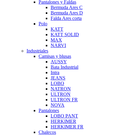
Pantalones y Faldas
Bermuda Ares C
Bermuda Ares D
Falda Ares corta
Polo
KATT
KATT SOLID
MAX
NARVI
Industriales
Camisas y blusas
AUSSY
Bata Industrial
Intra
JEANS
LOBO
NATRON
ULTRON
ULTRON FR
NOVA
Pantalones
LOBO PANT
HERKIMER
HERKIMER FR
Chalecos