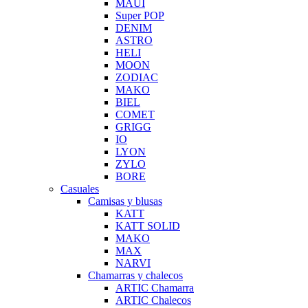
MAUI
Super POP
DENIM
ASTRO
HELI
MOON
ZODIAC
MAKO
BIEL
COMET
GRIGG
IO
LYON
ZYLO
BORE
Casuales
Camisas y blusas
KATT
KATT SOLID
MAKO
MAX
NARVI
Chamarras y chalecos
ARTIC Chamarra
ARTIC Chalecos