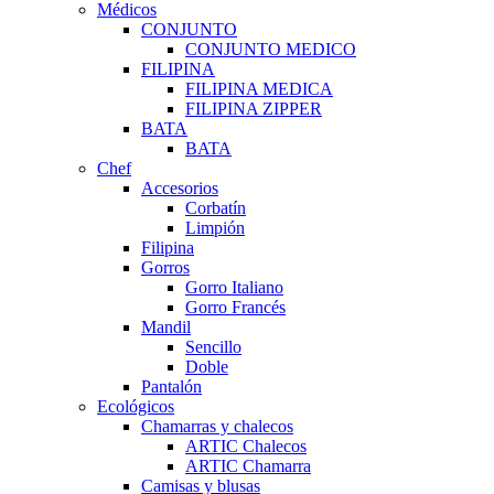
Médicos
CONJUNTO
CONJUNTO MEDICO
FILIPINA
FILIPINA MEDICA
FILIPINA ZIPPER
BATA
BATA
Chef
Accesorios
Corbatín
Limpión
Filipina
Gorros
Gorro Italiano
Gorro Francés
Mandil
Sencillo
Doble
Pantalón
Ecológicos
Chamarras y chalecos
ARTIC Chalecos
ARTIC Chamarra
Camisas y blusas