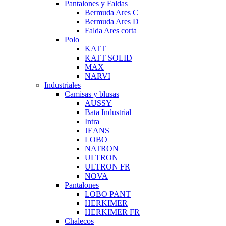
Pantalones y Faldas
Bermuda Ares C
Bermuda Ares D
Falda Ares corta
Polo
KATT
KATT SOLID
MAX
NARVI
Industriales
Camisas y blusas
AUSSY
Bata Industrial
Intra
JEANS
LOBO
NATRON
ULTRON
ULTRON FR
NOVA
Pantalones
LOBO PANT
HERKIMER
HERKIMER FR
Chalecos