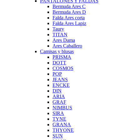
PANTALONES Y FALDAS
Bermuda Ares C
Bermuda Ares D
Falda Ares corta
Falda Ares Lapiz
Taury
TITAN
Ares Dama
Ares Caballero
Camisas y blusas
PRISMA
DOTT
COSMOS
POP
JEANS
ENCKE
DIN
ARIA
GRAF
NIMBUS
SIRA
TYNE
GRANA
THYONE
SUN