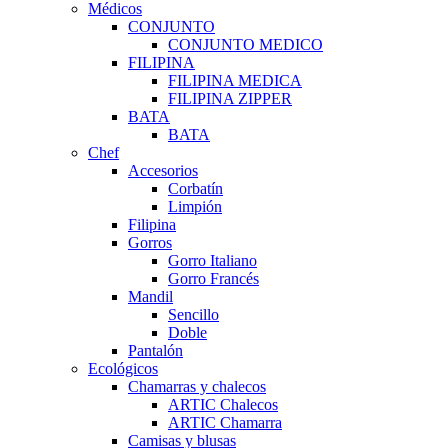
Médicos
CONJUNTO
CONJUNTO MEDICO
FILIPINA
FILIPINA MEDICA
FILIPINA ZIPPER
BATA
BATA
Chef
Accesorios
Corbatín
Limpión
Filipina
Gorros
Gorro Italiano
Gorro Francés
Mandil
Sencillo
Doble
Pantalón
Ecológicos
Chamarras y chalecos
ARTIC Chalecos
ARTIC Chamarra
Camisas y blusas