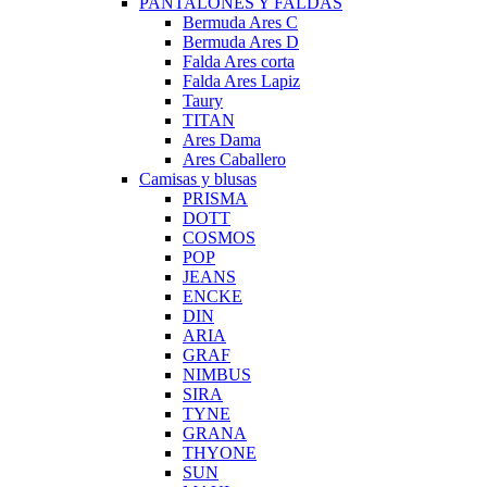
PANTALONES Y FALDAS
Bermuda Ares C
Bermuda Ares D
Falda Ares corta
Falda Ares Lapiz
Taury
TITAN
Ares Dama
Ares Caballero
Camisas y blusas
PRISMA
DOTT
COSMOS
POP
JEANS
ENCKE
DIN
ARIA
GRAF
NIMBUS
SIRA
TYNE
GRANA
THYONE
SUN