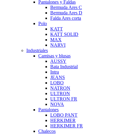
Pantalones y Faldas
Bermuda Ares C
Bermuda Ares D
Falda Ares corta
Polo
KATT
KATT SOLID
MAX
NARVI
Industriales
Camisas y blusas
AUSSY
Bata Industrial
Intra
JEANS
LOBO
NATRON
ULTRON
ULTRON FR
NOVA
Pantalones
LOBO PANT
HERKIMER
HERKIMER FR
Chalecos