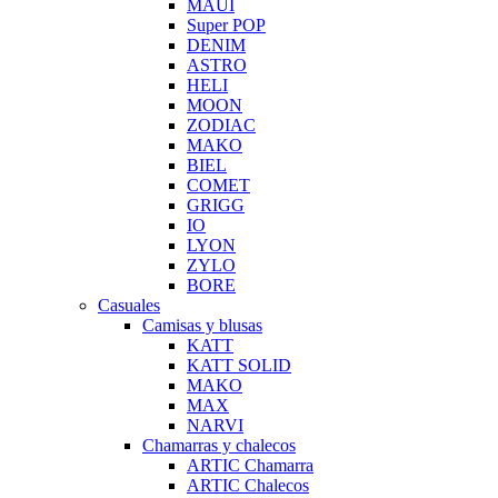
MAUI
Super POP
DENIM
ASTRO
HELI
MOON
ZODIAC
MAKO
BIEL
COMET
GRIGG
IO
LYON
ZYLO
BORE
Casuales
Camisas y blusas
KATT
KATT SOLID
MAKO
MAX
NARVI
Chamarras y chalecos
ARTIC Chamarra
ARTIC Chalecos