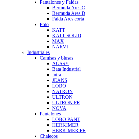
Pantalones y Faldas
Bermuda Ares C
Bermuda Ares D
Falda Ares corta
Polo
KATT
KATT SOLID
MAX
NARVI
Industriales
Camisas y blusas
AUSSY
Bata Industrial
Intra
JEANS
LOBO
NATRON
ULTRON
ULTRON FR
NOVA
Pantalones
LOBO PANT
HERKIMER
HERKIMER FR
Chalecos