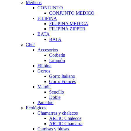
Médicos
CONJUNTO
CONJUNTO MEDICO
FILIPINA
FILIPINA MEDICA
FILIPINA ZIPPER
BATA
BATA
Chef
Accesorios
Corbatín
Limpión
Filipina
Gorros
Gorro Italiano
Gorro Francés
Mandil
Sencillo
Doble
Pantalón
Ecológicos
Chamarras y chalecos
ARTIC Chalecos
ARTIC Chamarra
Camisas y blusas