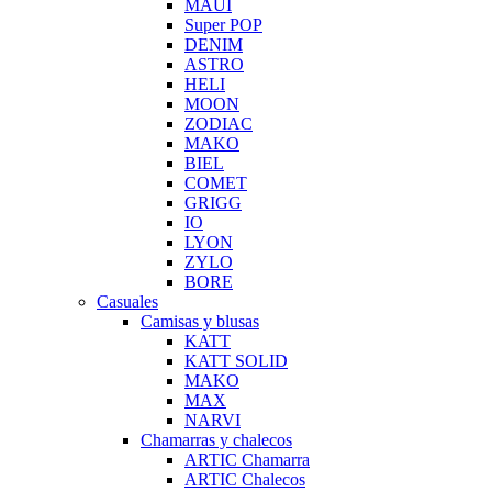
MAUI
Super POP
DENIM
ASTRO
HELI
MOON
ZODIAC
MAKO
BIEL
COMET
GRIGG
IO
LYON
ZYLO
BORE
Casuales
Camisas y blusas
KATT
KATT SOLID
MAKO
MAX
NARVI
Chamarras y chalecos
ARTIC Chamarra
ARTIC Chalecos