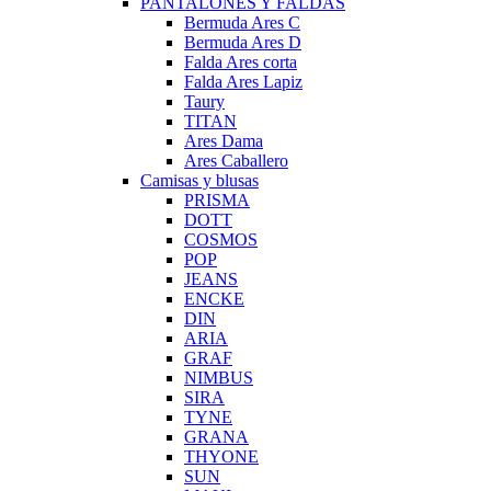
PANTALONES Y FALDAS
Bermuda Ares C
Bermuda Ares D
Falda Ares corta
Falda Ares Lapiz
Taury
TITAN
Ares Dama
Ares Caballero
Camisas y blusas
PRISMA
DOTT
COSMOS
POP
JEANS
ENCKE
DIN
ARIA
GRAF
NIMBUS
SIRA
TYNE
GRANA
THYONE
SUN