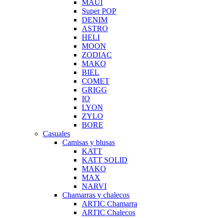
MAUI
Super POP
DENIM
ASTRO
HELI
MOON
ZODIAC
MAKO
BIEL
COMET
GRIGG
IO
LYON
ZYLO
BORE
Casuales
Camisas y blusas
KATT
KATT SOLID
MAKO
MAX
NARVI
Chamarras y chalecos
ARTIC Chamarra
ARTIC Chalecos