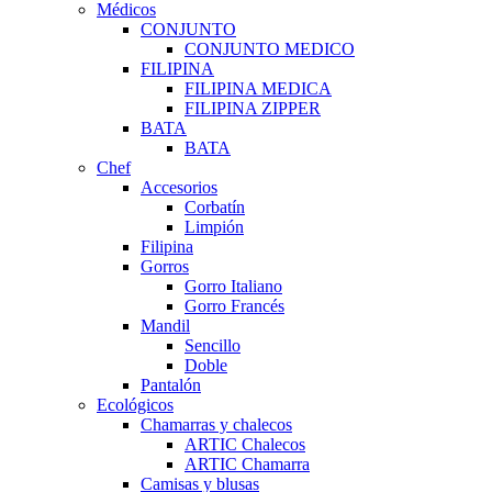
Médicos
CONJUNTO
CONJUNTO MEDICO
FILIPINA
FILIPINA MEDICA
FILIPINA ZIPPER
BATA
BATA
Chef
Accesorios
Corbatín
Limpión
Filipina
Gorros
Gorro Italiano
Gorro Francés
Mandil
Sencillo
Doble
Pantalón
Ecológicos
Chamarras y chalecos
ARTIC Chalecos
ARTIC Chamarra
Camisas y blusas