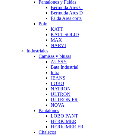
Pantalones y Faldas
Bermuda Ares C
Bermuda Ares D
Falda Ares corta
Polo
KATT
KATT SOLID
MAX
NARVI
Industriales
Camisas y blusas
AUSSY
Bata Industrial
Intra
JEANS
LOBO
NATRON
ULTRON
ULTRON FR
NOVA
Pantalones
LOBO PANT
HERKIMER
HERKIMER FR
Chalecos