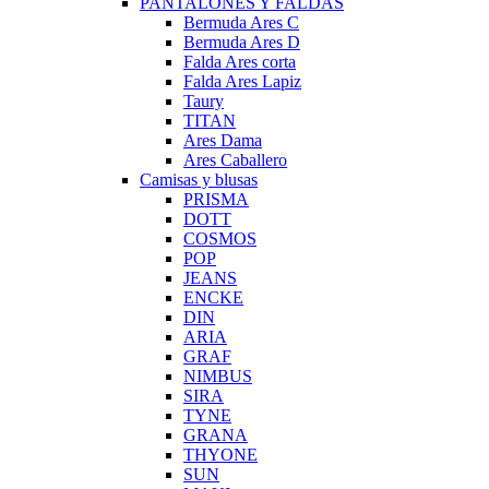
PANTALONES Y FALDAS
Bermuda Ares C
Bermuda Ares D
Falda Ares corta
Falda Ares Lapiz
Taury
TITAN
Ares Dama
Ares Caballero
Camisas y blusas
PRISMA
DOTT
COSMOS
POP
JEANS
ENCKE
DIN
ARIA
GRAF
NIMBUS
SIRA
TYNE
GRANA
THYONE
SUN