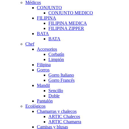
Médicos
CONJUNTO
CONJUNTO MEDICO
FILIPINA
FILIPINA MEDICA
FILIPINA ZIPPER
BATA
BATA
Chef
Accesorios
Corbatín
Limpión
Filipina
Gorros
Gorro Italiano
Gorro Francés
Mandil
Sencillo
Doble
Pantalón
Ecológicos
Chamarras y chalecos
ARTIC Chalecos
ARTIC Chamarra
Camisas y blusas