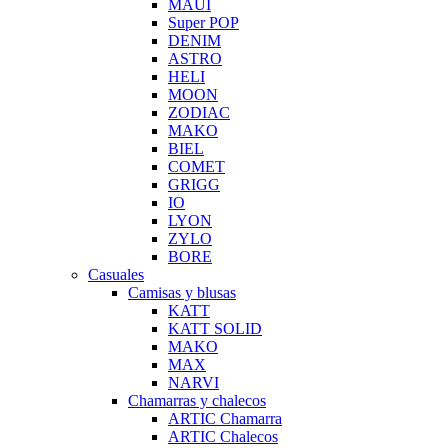
MAUI
Super POP
DENIM
ASTRO
HELI
MOON
ZODIAC
MAKO
BIEL
COMET
GRIGG
IO
LYON
ZYLO
BORE
Casuales
Camisas y blusas
KATT
KATT SOLID
MAKO
MAX
NARVI
Chamarras y chalecos
ARTIC Chamarra
ARTIC Chalecos