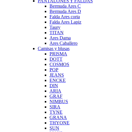
PANTALONES Y FALDAS
Bermuda Ares C
Bermuda Ares D
Falda Ares corta
Falda Ares Lapiz
Taury
TITAN
Ares Dama
Ares Caballero
Camisas y blusas
PRISMA
DOTT
COSMOS
POP
JEANS
ENCKE
DIN
ARIA
GRAF
NIMBUS
SIRA
TYNE
GRANA
THYONE
SUN