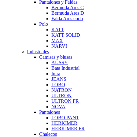
Pantalones y Faldas
Bermuda Ares C
Bermuda Ares D
Falda Ares corta
Polo
KATT
KATT SOLID
MAX
NARVI
Industriales
Camisas y blusas
AUSSY
Bata Industrial
Intra
JEANS
LOBO
NATRON
ULTRON
ULTRON FR
NOVA
Pantalones
LOBO PANT
HERKIMER
HERKIMER FR
Chalecos