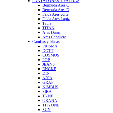
PANTALONES Y FALDAS
Bermuda Ares C
Bermuda Ares D
Falda Ares corta
Falda Ares Lapiz
Taury
TITAN
Ares Dama
Ares Caballero
Camisas y blusas
PRISMA
DOTT
COSMOS
POP
JEANS
ENCKE
DIN
ARIA
GRAF
NIMBUS
SIRA
TYNE
GRANA
THYONE
SUN