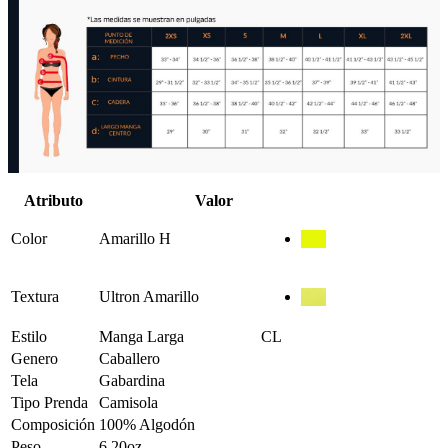
Atributo
Valor
Color
Amarillo H
Textura
Ultron Amarillo
Estilo
Manga Larga
CL
Genero
Caballero
Tela
Gabardina
Tipo Prenda
Camisola
Composición
100% Algodón
Peso
6.20oz