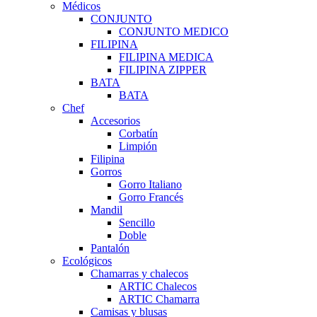
Médicos
CONJUNTO
CONJUNTO MEDICO
FILIPINA
FILIPINA MEDICA
FILIPINA ZIPPER
BATA
BATA
Chef
Accesorios
Corbatín
Limpión
Filipina
Gorros
Gorro Italiano
Gorro Francés
Mandil
Sencillo
Doble
Pantalón
Ecológicos
Chamarras y chalecos
ARTIC Chalecos
ARTIC Chamarra
Camisas y blusas