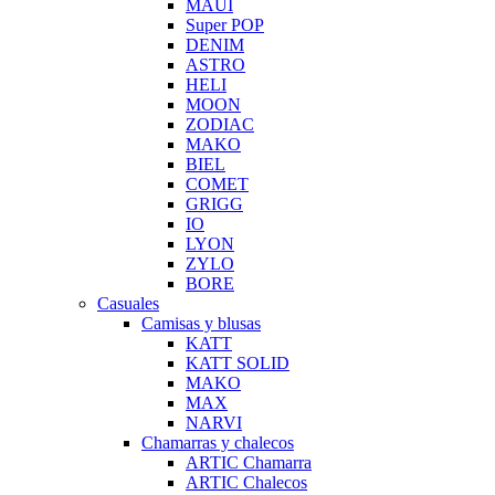
MAUI
Super POP
DENIM
ASTRO
HELI
MOON
ZODIAC
MAKO
BIEL
COMET
GRIGG
IO
LYON
ZYLO
BORE
Casuales
Camisas y blusas
KATT
KATT SOLID
MAKO
MAX
NARVI
Chamarras y chalecos
ARTIC Chamarra
ARTIC Chalecos