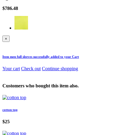
$786.48
×
Item
men full sleeves
successfully added to your Cart
Your cart
Check out
Continue shopping
Customers who bought this item also.
cotton top
$25