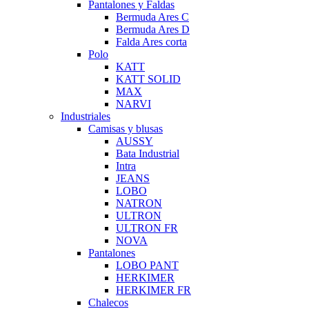
Pantalones y Faldas
Bermuda Ares C
Bermuda Ares D
Falda Ares corta
Polo
KATT
KATT SOLID
MAX
NARVI
Industriales
Camisas y blusas
AUSSY
Bata Industrial
Intra
JEANS
LOBO
NATRON
ULTRON
ULTRON FR
NOVA
Pantalones
LOBO PANT
HERKIMER
HERKIMER FR
Chalecos