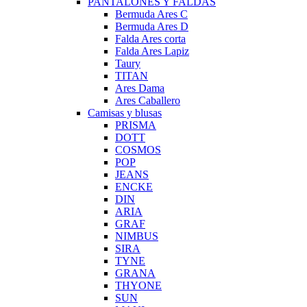
PANTALONES Y FALDAS
Bermuda Ares C
Bermuda Ares D
Falda Ares corta
Falda Ares Lapiz
Taury
TITAN
Ares Dama
Ares Caballero
Camisas y blusas
PRISMA
DOTT
COSMOS
POP
JEANS
ENCKE
DIN
ARIA
GRAF
NIMBUS
SIRA
TYNE
GRANA
THYONE
SUN