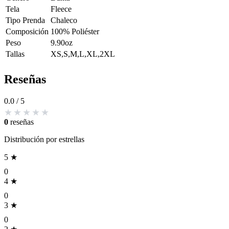
Tela
Fleece
Tipo Prenda
Chaleco
Composición
100% Poliéster
Peso
9.90oz
Tallas
XS,S,M,L,XL,2XL
Reseñas
0.0
/ 5
0
reseñas
Distribución por estrellas
5 ★
0
4 ★
0
3 ★
0