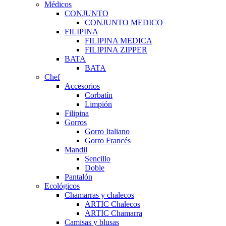
Médicos
CONJUNTO
CONJUNTO MEDICO
FILIPINA
FILIPINA MEDICA
FILIPINA ZIPPER
BATA
BATA
Chef
Accesorios
Corbatín
Limpión
Filipina
Gorros
Gorro Italiano
Gorro Francés
Mandil
Sencillo
Doble
Pantalón
Ecológicos
Chamarras y chalecos
ARTIC Chalecos
ARTIC Chamarra
Camisas y blusas