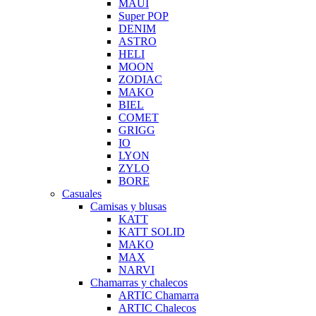
MAUI
Super POP
DENIM
ASTRO
HELI
MOON
ZODIAC
MAKO
BIEL
COMET
GRIGG
IO
LYON
ZYLO
BORE
Casuales
Camisas y blusas
KATT
KATT SOLID
MAKO
MAX
NARVI
Chamarras y chalecos
ARTIC Chamarra
ARTIC Chalecos