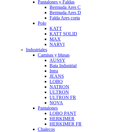
Pantalones y Faldas
Bermuda Ares C
Bermuda Ares D
Falda Ares corta
Polo
KATT
KATT SOLID
MAX
NARVI
Industriales
Camisas y blusas
AUSSY
Bata Industrial
Intra
JEANS
LOBO
NATRON
ULTRON
ULTRON FR
NOVA
Pantalones
LOBO PANT
HERKIMER
HERKIMER FR
Chalecos