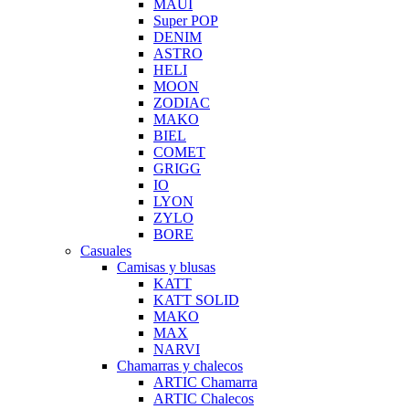
MAUI
Super POP
DENIM
ASTRO
HELI
MOON
ZODIAC
MAKO
BIEL
COMET
GRIGG
IO
LYON
ZYLO
BORE
Casuales
Camisas y blusas
KATT
KATT SOLID
MAKO
MAX
NARVI
Chamarras y chalecos
ARTIC Chamarra
ARTIC Chalecos