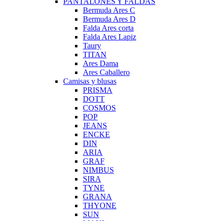
PANTALONES Y FALDAS
Bermuda Ares C
Bermuda Ares D
Falda Ares corta
Falda Ares Lapiz
Taury
TITAN
Ares Dama
Ares Caballero
Camisas y blusas
PRISMA
DOTT
COSMOS
POP
JEANS
ENCKE
DIN
ARIA
GRAF
NIMBUS
SIRA
TYNE
GRANA
THYONE
SUN