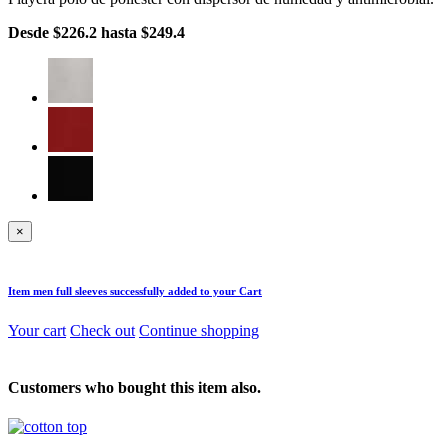
Desde
$226.2
hasta
$249.4
×
Item
men full sleeves
successfully added to your Cart
Your cart
Check out
Continue shopping
Customers who bought this item also.