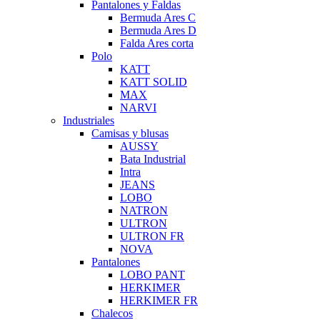
Pantalones y Faldas
Bermuda Ares C
Bermuda Ares D
Falda Ares corta
Polo
KATT
KATT SOLID
MAX
NARVI
Industriales
Camisas y blusas
AUSSY
Bata Industrial
Intra
JEANS
LOBO
NATRON
ULTRON
ULTRON FR
NOVA
Pantalones
LOBO PANT
HERKIMER
HERKIMER FR
Chalecos