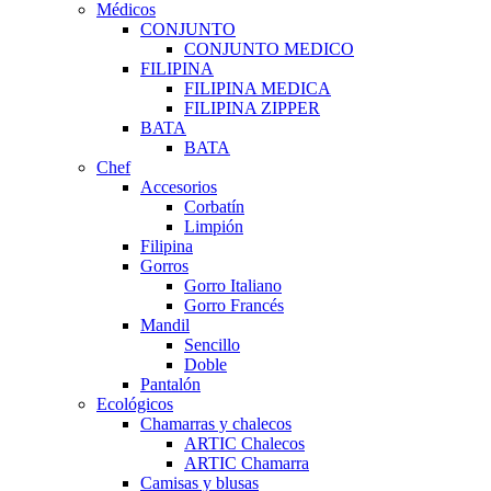
Médicos
CONJUNTO
CONJUNTO MEDICO
FILIPINA
FILIPINA MEDICA
FILIPINA ZIPPER
BATA
BATA
Chef
Accesorios
Corbatín
Limpión
Filipina
Gorros
Gorro Italiano
Gorro Francés
Mandil
Sencillo
Doble
Pantalón
Ecológicos
Chamarras y chalecos
ARTIC Chalecos
ARTIC Chamarra
Camisas y blusas