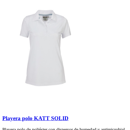
Playera polo KATT SOLID
Playera polo de poliéster con dispersor de humedad y antimicrobial.