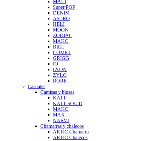
MAUI
Super POP
DENIM
ASTRO
HELI
MOON
ZODIAC
MAKO
BIEL
COMET
GRIGG
IO
LYON
ZYLO
BORE
Casuales
Camisas y blusas
KATT
KATT SOLID
MAKO
MAX
NARVI
Chamarras y chalecos
ARTIC Chamarra
ARTIC Chalecos