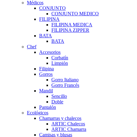
Médicos
CONJUNTO
CONJUNTO MEDICO
FILIPINA
FILIPINA MEDICA
FILIPINA ZIPPER
BATA
BATA
Chef
Accesorios
Corbatín
Limpión
Filipina
Gorros
Gorro Italiano
Gorro Francés
Mandil
Sencillo
Doble
Pantalón
Ecológicos
Chamarras y chalecos
ARTIC Chalecos
ARTIC Chamarra
Camisas y blusas