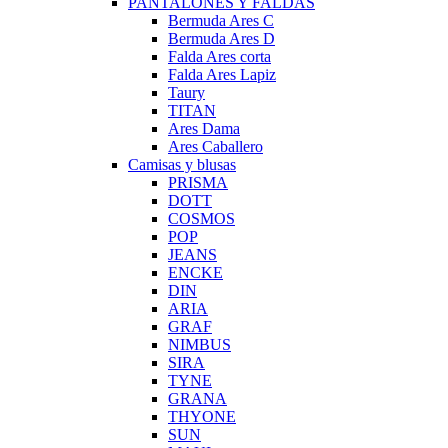
PANTALONES Y FALDAS
Bermuda Ares C
Bermuda Ares D
Falda Ares corta
Falda Ares Lapiz
Taury
TITAN
Ares Dama
Ares Caballero
Camisas y blusas
PRISMA
DOTT
COSMOS
POP
JEANS
ENCKE
DIN
ARIA
GRAF
NIMBUS
SIRA
TYNE
GRANA
THYONE
SUN