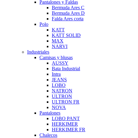
Pantalones y Faldas
Bermuda Ares C
Bermuda Ares D
Falda Ares corta
Polo
KATT
KATT SOLID
MAX
NARVI
Industriales
Camisas y blusas
AUSSY
Bata Industrial
Intra
JEANS
LOBO
NATRON
ULTRON
ULTRON FR
NOVA
Pantalones
LOBO PANT
HERKIMER
HERKIMER FR
Chalecos