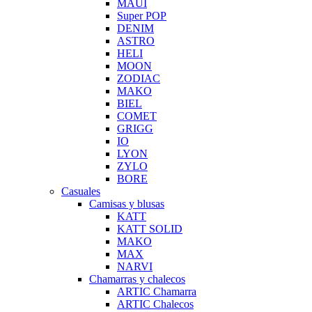
MAUI
Super POP
DENIM
ASTRO
HELI
MOON
ZODIAC
MAKO
BIEL
COMET
GRIGG
IO
LYON
ZYLO
BORE
Casuales
Camisas y blusas
KATT
KATT SOLID
MAKO
MAX
NARVI
Chamarras y chalecos
ARTIC Chamarra
ARTIC Chalecos