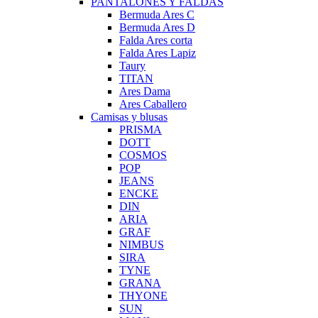
PANTALONES Y FALDAS
Bermuda Ares C
Bermuda Ares D
Falda Ares corta
Falda Ares Lapiz
Taury
TITAN
Ares Dama
Ares Caballero
Camisas y blusas
PRISMA
DOTT
COSMOS
POP
JEANS
ENCKE
DIN
ARIA
GRAF
NIMBUS
SIRA
TYNE
GRANA
THYONE
SUN