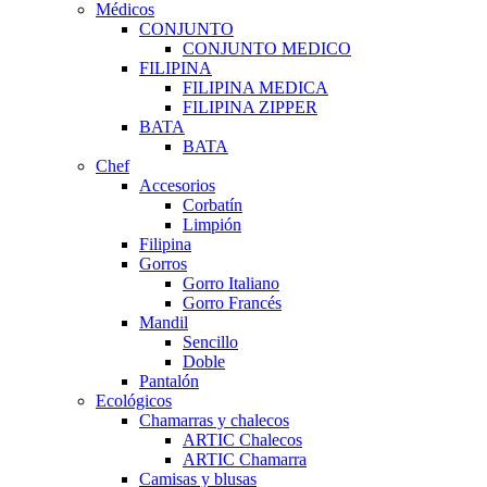
Médicos
CONJUNTO
CONJUNTO MEDICO
FILIPINA
FILIPINA MEDICA
FILIPINA ZIPPER
BATA
BATA
Chef
Accesorios
Corbatín
Limpión
Filipina
Gorros
Gorro Italiano
Gorro Francés
Mandil
Sencillo
Doble
Pantalón
Ecológicos
Chamarras y chalecos
ARTIC Chalecos
ARTIC Chamarra
Camisas y blusas