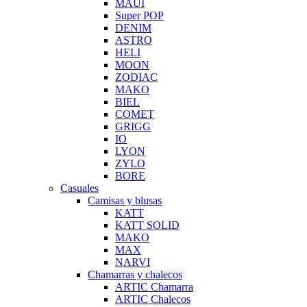
MAUI
Super POP
DENIM
ASTRO
HELI
MOON
ZODIAC
MAKO
BIEL
COMET
GRIGG
IO
LYON
ZYLO
BORE
Casuales
Camisas y blusas
KATT
KATT SOLID
MAKO
MAX
NARVI
Chamarras y chalecos
ARTIC Chamarra
ARTIC Chalecos