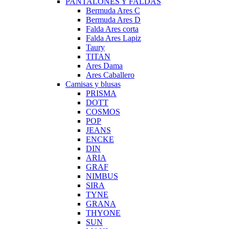
PANTALONES Y FALDAS
Bermuda Ares C
Bermuda Ares D
Falda Ares corta
Falda Ares Lapiz
Taury
TITAN
Ares Dama
Ares Caballero
Camisas y blusas
PRISMA
DOTT
COSMOS
POP
JEANS
ENCKE
DIN
ARIA
GRAF
NIMBUS
SIRA
TYNE
GRANA
THYONE
SUN