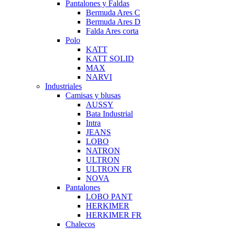
Pantalones y Faldas
Bermuda Ares C
Bermuda Ares D
Falda Ares corta
Polo
KATT
KATT SOLID
MAX
NARVI
Industriales
Camisas y blusas
AUSSY
Bata Industrial
Intra
JEANS
LOBO
NATRON
ULTRON
ULTRON FR
NOVA
Pantalones
LOBO PANT
HERKIMER
HERKIMER FR
Chalecos