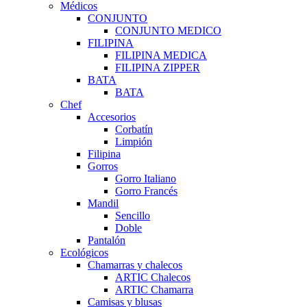
Médicos
CONJUNTO
CONJUNTO MEDICO
FILIPINA
FILIPINA MEDICA
FILIPINA ZIPPER
BATA
BATA
Chef
Accesorios
Corbatín
Limpión
Filipina
Gorros
Gorro Italiano
Gorro Francés
Mandil
Sencillo
Doble
Pantalón
Ecológicos
Chamarras y chalecos
ARTIC Chalecos
ARTIC Chamarra
Camisas y blusas