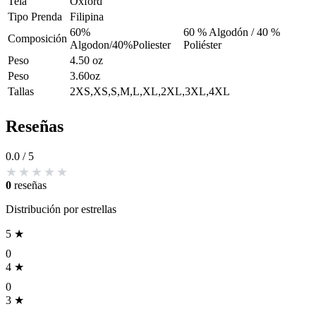
Tela
Oxford
Tipo Prenda
Filipina
60%
60 % Algodón / 40 %
Composición
Algodon/40%Poliester
Poliéster
Peso
4.50 oz
Peso
3.60oz
Tallas
2XS,XS,S,M,L,XL,2XL,3XL,4XL
Reseñas
0.0
/ 5
0
reseñas
Distribución por estrellas
5 ★
0
4 ★
0
3 ★