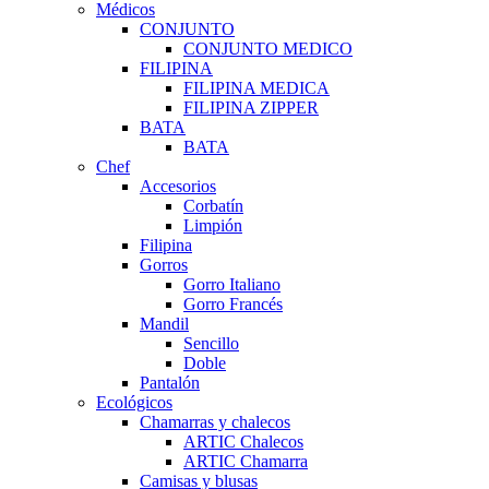
Médicos
CONJUNTO
CONJUNTO MEDICO
FILIPINA
FILIPINA MEDICA
FILIPINA ZIPPER
BATA
BATA
Chef
Accesorios
Corbatín
Limpión
Filipina
Gorros
Gorro Italiano
Gorro Francés
Mandil
Sencillo
Doble
Pantalón
Ecológicos
Chamarras y chalecos
ARTIC Chalecos
ARTIC Chamarra
Camisas y blusas