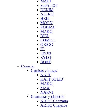
MAUI
Super POP
DENIM
ASTRO
HELI
MOON
ZODIAC
MAKO
BIEL
COMET
GRIGG
IO
LYON
ZYLO
BORE
Casuales
Camisas y blusas
KATT
KATT SOLID
MAKO
MAX
NARVI
Chamarras y chalecos
ARTIC Chamarra
ARTIC Chalecos