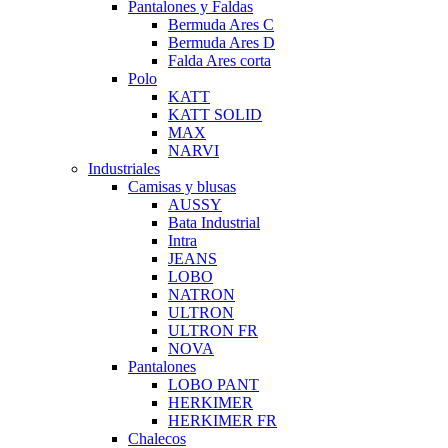
Pantalones y Faldas
Bermuda Ares C
Bermuda Ares D
Falda Ares corta
Polo
KATT
KATT SOLID
MAX
NARVI
Industriales
Camisas y blusas
AUSSY
Bata Industrial
Intra
JEANS
LOBO
NATRON
ULTRON
ULTRON FR
NOVA
Pantalones
LOBO PANT
HERKIMER
HERKIMER FR
Chalecos