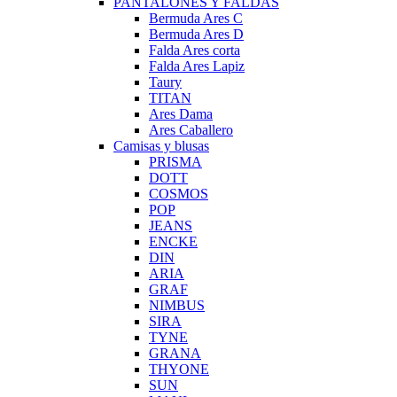
PANTALONES Y FALDAS
Bermuda Ares C
Bermuda Ares D
Falda Ares corta
Falda Ares Lapiz
Taury
TITAN
Ares Dama
Ares Caballero
Camisas y blusas
PRISMA
DOTT
COSMOS
POP
JEANS
ENCKE
DIN
ARIA
GRAF
NIMBUS
SIRA
TYNE
GRANA
THYONE
SUN