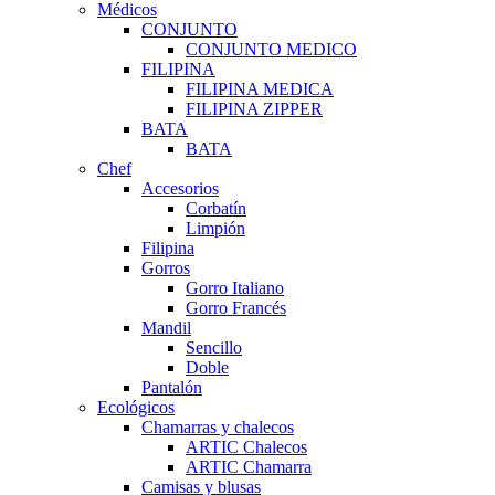
Médicos
CONJUNTO
CONJUNTO MEDICO
FILIPINA
FILIPINA MEDICA
FILIPINA ZIPPER
BATA
BATA
Chef
Accesorios
Corbatín
Limpión
Filipina
Gorros
Gorro Italiano
Gorro Francés
Mandil
Sencillo
Doble
Pantalón
Ecológicos
Chamarras y chalecos
ARTIC Chalecos
ARTIC Chamarra
Camisas y blusas