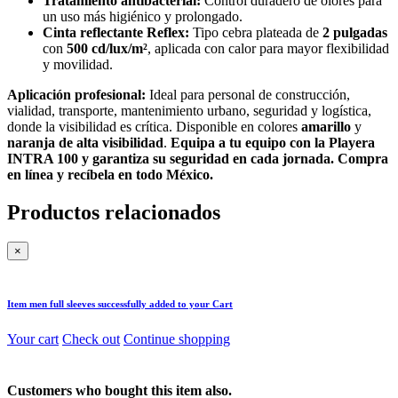
Tratamiento antibacterial:
Control duradero de olores para
un uso más higiénico y prolongado.
Cinta reflectante Reflex:
Tipo cebra plateada de
2 pulgadas
con
500 cd/lux/m²
, aplicada con calor para mayor flexibilidad
y movilidad.
Aplicación profesional:
Ideal para personal de construcción,
vialidad, transporte, mantenimiento urbano, seguridad y logística,
donde la visibilidad es crítica. Disponible en colores
amarillo
y
naranja de alta visibilidad
.
Equipa a tu equipo con la
Playera
INTRA 100
y garantiza su seguridad en cada jornada. Compra
en línea y recíbela en todo México.
Productos relacionados
×
Item
men full sleeves
successfully added to your Cart
Your cart
Check out
Continue shopping
Customers who bought this item also.