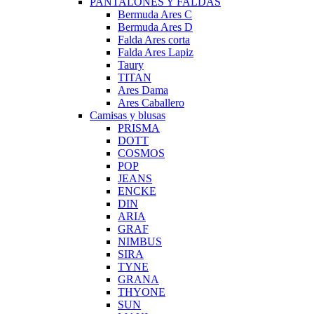
PANTALONES Y FALDAS
Bermuda Ares C
Bermuda Ares D
Falda Ares corta
Falda Ares Lapiz
Taury
TITAN
Ares Dama
Ares Caballero
Camisas y blusas
PRISMA
DOTT
COSMOS
POP
JEANS
ENCKE
DIN
ARIA
GRAF
NIMBUS
SIRA
TYNE
GRANA
THYONE
SUN