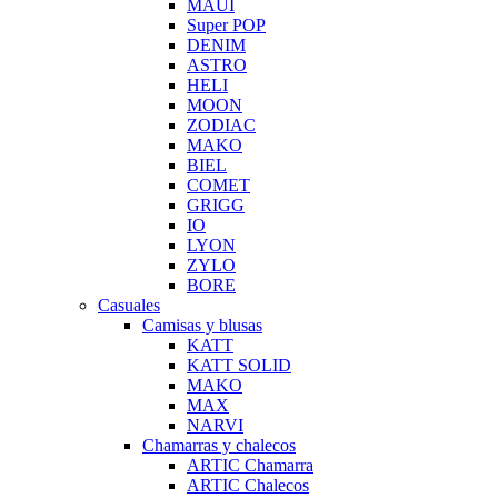
MAUI
Super POP
DENIM
ASTRO
HELI
MOON
ZODIAC
MAKO
BIEL
COMET
GRIGG
IO
LYON
ZYLO
BORE
Casuales
Camisas y blusas
KATT
KATT SOLID
MAKO
MAX
NARVI
Chamarras y chalecos
ARTIC Chamarra
ARTIC Chalecos