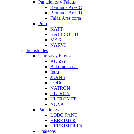
Pantalones y Faldas
Bermuda Ares C
Bermuda Ares D
Falda Ares corta
Polo
KATT
KATT SOLID
MAX
NARVI
Industriales
Camisas y blusas
AUSSY
Bata Industrial
Intra
JEANS
LOBO
NATRON
ULTRON
ULTRON FR
NOVA
Pantalones
LOBO PANT
HERKIMER
HERKIMER FR
Chalecos