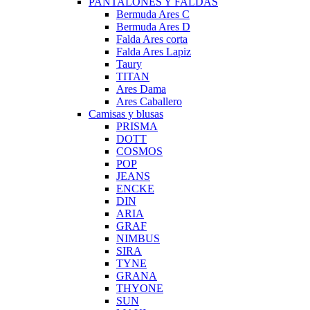
PANTALONES Y FALDAS
Bermuda Ares C
Bermuda Ares D
Falda Ares corta
Falda Ares Lapiz
Taury
TITAN
Ares Dama
Ares Caballero
Camisas y blusas
PRISMA
DOTT
COSMOS
POP
JEANS
ENCKE
DIN
ARIA
GRAF
NIMBUS
SIRA
TYNE
GRANA
THYONE
SUN