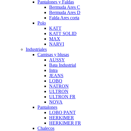
Pantalones y Faldas
Bermuda Ares C
Bermuda Ares D
Falda Ares corta
Polo
KATT
KATT SOLID
MAX
NARVI
Industriales
Camisas y blusas
AUSSY
Bata Industrial
Intra
JEANS
LOBO
NATRON
ULTRON
ULTRON FR
NOVA
Pantalones
LOBO PANT
HERKIMER
HERKIMER FR
Chalecos