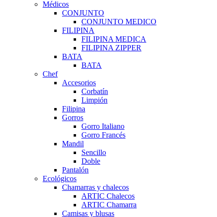
Médicos
CONJUNTO
CONJUNTO MEDICO
FILIPINA
FILIPINA MEDICA
FILIPINA ZIPPER
BATA
BATA
Chef
Accesorios
Corbatín
Limpión
Filipina
Gorros
Gorro Italiano
Gorro Francés
Mandil
Sencillo
Doble
Pantalón
Ecológicos
Chamarras y chalecos
ARTIC Chalecos
ARTIC Chamarra
Camisas y blusas