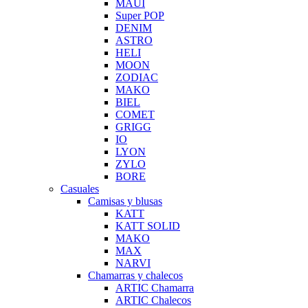
MAUI
Super POP
DENIM
ASTRO
HELI
MOON
ZODIAC
MAKO
BIEL
COMET
GRIGG
IO
LYON
ZYLO
BORE
Casuales
Camisas y blusas
KATT
KATT SOLID
MAKO
MAX
NARVI
Chamarras y chalecos
ARTIC Chamarra
ARTIC Chalecos