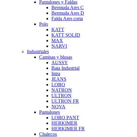
Pantalones y Faldas
Bermuda Ares C
Bermuda Ares D
Falda Ares corta
Polo
KATT
KATT SOLID
MAX
NARVI
Industriales
Camisas y blusas
AUSSY
Bata Industrial
Intra
JEANS
LOBO
NATRON
ULTRON
ULTRON FR
NOVA
Pantalones
LOBO PANT
HERKIMER
HERKIMER FR
Chalecos