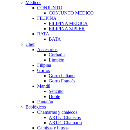
Médicos
CONJUNTO
CONJUNTO MEDICO
FILIPINA
FILIPINA MEDICA
FILIPINA ZIPPER
BATA
BATA
Chef
Accesorios
Corbatín
Limpión
Filipina
Gorros
Gorro Italiano
Gorro Francés
Mandil
Sencillo
Doble
Pantalón
Ecológicos
Chamarras y chalecos
ARTIC Chalecos
ARTIC Chamarra
Camisas y blusas