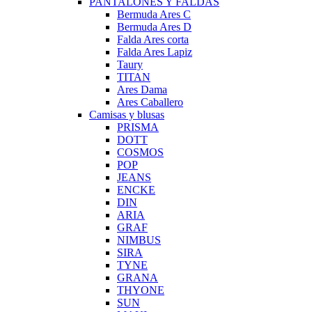
PANTALONES Y FALDAS
Bermuda Ares C
Bermuda Ares D
Falda Ares corta
Falda Ares Lapiz
Taury
TITAN
Ares Dama
Ares Caballero
Camisas y blusas
PRISMA
DOTT
COSMOS
POP
JEANS
ENCKE
DIN
ARIA
GRAF
NIMBUS
SIRA
TYNE
GRANA
THYONE
SUN