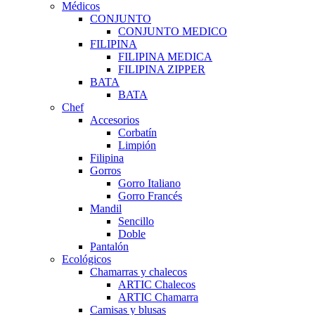
Médicos
CONJUNTO
CONJUNTO MEDICO
FILIPINA
FILIPINA MEDICA
FILIPINA ZIPPER
BATA
BATA
Chef
Accesorios
Corbatín
Limpión
Filipina
Gorros
Gorro Italiano
Gorro Francés
Mandil
Sencillo
Doble
Pantalón
Ecológicos
Chamarras y chalecos
ARTIC Chalecos
ARTIC Chamarra
Camisas y blusas