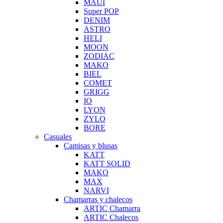
MAUI
Super POP
DENIM
ASTRO
HELI
MOON
ZODIAC
MAKO
BIEL
COMET
GRIGG
IO
LYON
ZYLO
BORE
Casuales
Camisas y blusas
KATT
KATT SOLID
MAKO
MAX
NARVI
Chamarras y chalecos
ARTIC Chamarra
ARTIC Chalecos