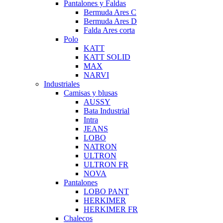
Pantalones y Faldas
Bermuda Ares C
Bermuda Ares D
Falda Ares corta
Polo
KATT
KATT SOLID
MAX
NARVI
Industriales
Camisas y blusas
AUSSY
Bata Industrial
Intra
JEANS
LOBO
NATRON
ULTRON
ULTRON FR
NOVA
Pantalones
LOBO PANT
HERKIMER
HERKIMER FR
Chalecos