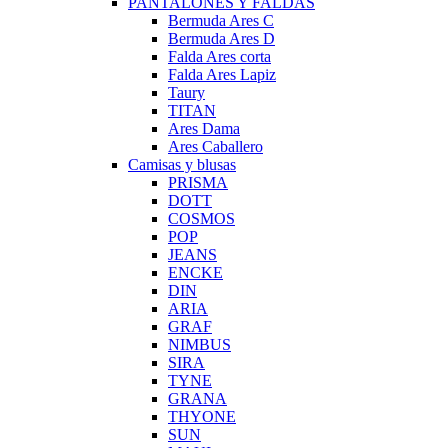
PANTALONES Y FALDAS
Bermuda Ares C
Bermuda Ares D
Falda Ares corta
Falda Ares Lapiz
Taury
TITAN
Ares Dama
Ares Caballero
Camisas y blusas
PRISMA
DOTT
COSMOS
POP
JEANS
ENCKE
DIN
ARIA
GRAF
NIMBUS
SIRA
TYNE
GRANA
THYONE
SUN