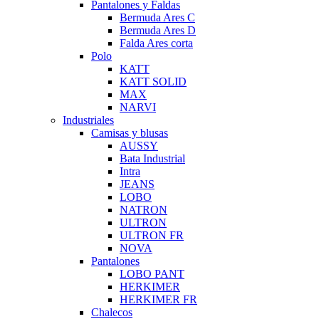
Pantalones y Faldas
Bermuda Ares C
Bermuda Ares D
Falda Ares corta
Polo
KATT
KATT SOLID
MAX
NARVI
Industriales
Camisas y blusas
AUSSY
Bata Industrial
Intra
JEANS
LOBO
NATRON
ULTRON
ULTRON FR
NOVA
Pantalones
LOBO PANT
HERKIMER
HERKIMER FR
Chalecos