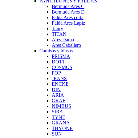
PANTALONES Y FALDAS
Bermuda Ares C
Bermuda Ares D
Falda Ares corta
Falda Ares Lapiz
Taury
TITAN
Ares Dama
Ares Caballero
Camisas y blusas
PRISMA
DOTT
COSMOS
POP
JEANS
ENCKE
DIN
ARIA
GRAF
NIMBUS
SIRA
TYNE
GRANA
THYONE
SUN