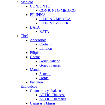
Médicos
CONJUNTO
CONJUNTO MEDICO
FILIPINA
FILIPINA MEDICA
FILIPINA ZIPPER
BATA
BATA
Chef
Accesorios
Corbatín
Limpión
Filipina
Gorros
Gorro Italiano
Gorro Francés
Mandil
Sencillo
Doble
Pantalón
Ecológicos
Chamarras y chalecos
ARTIC Chalecos
ARTIC Chamarra
Camisas y blusas