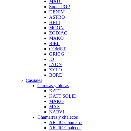
MAUI
Super POP
DENIM
ASTRO
HELI
MOON
ZODIAC
MAKO
BIEL
COMET
GRIGG
IO
LYON
ZYLO
BORE
Casuales
Camisas y blusas
KATT
KATT SOLID
MAKO
MAX
NARVI
Chamarras y chalecos
ARTIC Chamarra
ARTIC Chalecos