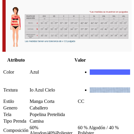
Atributo
Valor
Color
Azul
Textura
Io Azul Cielo
Estilo
Manga Corta
CC
Genero
Caballero
Tela
Popelina Preteñida
Tipo Prenda
Camisa
60%
60 % Algodón / 40 %
Composición
Algodon/40%Poliester
Poliéster