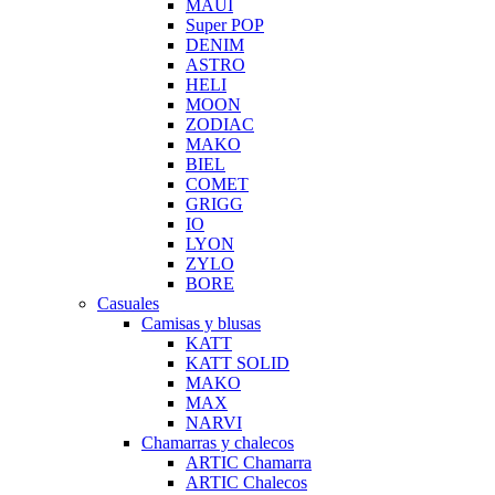
MAUI
Super POP
DENIM
ASTRO
HELI
MOON
ZODIAC
MAKO
BIEL
COMET
GRIGG
IO
LYON
ZYLO
BORE
Casuales
Camisas y blusas
KATT
KATT SOLID
MAKO
MAX
NARVI
Chamarras y chalecos
ARTIC Chamarra
ARTIC Chalecos