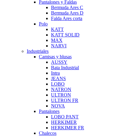
Pantalones y Faldas
Bermuda Ares C
Bermuda Ares D
Falda Ares corta
Polo
KATT
KATT SOLID
MAX
NARVI
Industriales
Camisas y blusas
AUSSY
Bata Industrial
Intra
JEANS
LOBO
NATRON
ULTRON
ULTRON FR
NOVA
Pantalones
LOBO PANT
HERKIMER
HERKIMER FR
Chalecos