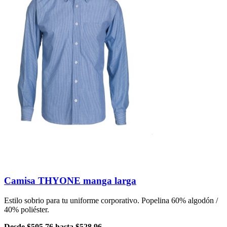
Camisa THYONE manga larga
Estilo sobrio para tu uniforme corporativo. Popelina 60% algodón /
40% poliéster.
Desde
$505.76
hasta
$528.96