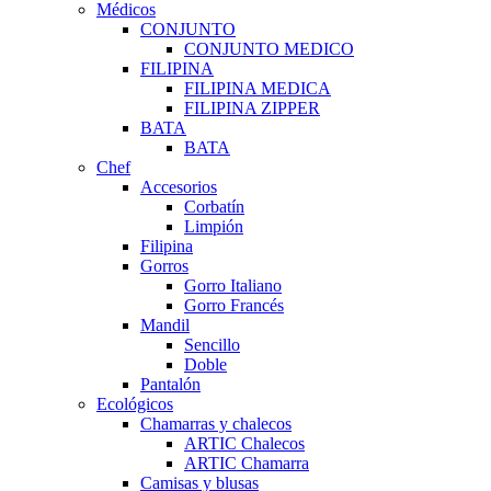
Médicos
CONJUNTO
CONJUNTO MEDICO
FILIPINA
FILIPINA MEDICA
FILIPINA ZIPPER
BATA
BATA
Chef
Accesorios
Corbatín
Limpión
Filipina
Gorros
Gorro Italiano
Gorro Francés
Mandil
Sencillo
Doble
Pantalón
Ecológicos
Chamarras y chalecos
ARTIC Chalecos
ARTIC Chamarra
Camisas y blusas