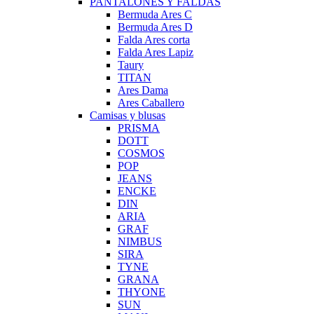
PANTALONES Y FALDAS
Bermuda Ares C
Bermuda Ares D
Falda Ares corta
Falda Ares Lapiz
Taury
TITAN
Ares Dama
Ares Caballero
Camisas y blusas
PRISMA
DOTT
COSMOS
POP
JEANS
ENCKE
DIN
ARIA
GRAF
NIMBUS
SIRA
TYNE
GRANA
THYONE
SUN