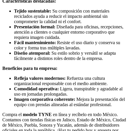
Características destacadas:
Tejido sustentable:
Su composición con materiales
reciclados ayuda a reducir el impacto ambiental sin
comprometer la calidad ni el confort.
Presentación formal:
Diseñada para oficinas, recepciones,
atención a clientes o cualquier entorno corporativo que
requiera imagen cuidada.
Fácil mantenimiento:
Resiste el uso diario y conserva su
color y forma tras múltiples lavadas.
Diseño atemporal:
Su estilo sobrio y versátil se adapta
fácilmente a distintos roles dentro de la empresa.
Beneficios para tu empresa:
Refleja valores modernos:
Refuerza una cultura
organizacional responsable con el medio ambiente.
Comodidad operativa:
Ligera, transpirable y agradable al
uso en jornadas prolongadas.
Imagen corporativa coherente:
Mejora la presentación del
equipo con prendas alineadas al estándar profesional.
Compra el
modelo TYNE
en línea y recíbelo en todo México.
Contamos con tiendas físicas en Jalisco, Estado de México, Ciudad
de México, Puebla, Sonora y Yucatán, además de distribuidores
oficiales en toda la república. ¡Haz tu pedido hoy y apuesta por