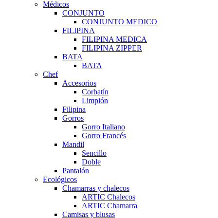
Médicos
CONJUNTO
CONJUNTO MEDICO
FILIPINA
FILIPINA MEDICA
FILIPINA ZIPPER
BATA
BATA
Chef
Accesorios
Corbatín
Limpión
Filipina
Gorros
Gorro Italiano
Gorro Francés
Mandil
Sencillo
Doble
Pantalón
Ecológicos
Chamarras y chalecos
ARTIC Chalecos
ARTIC Chamarra
Camisas y blusas