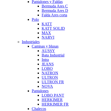
Pantalones y Faldas
Bermuda Ares C
Bermuda Ares D
Falda Ares corta
Polo
KATT
KATT SOLID
MAX
NARVI
Industriales
Camisas y blusas
AUSSY
Bata Industrial
Intra
JEANS
LOBO
NATRON
ULTRON
ULTRON FR
NOVA
Pantalones
LOBO PANT
HERKIMER
HERKIMER FR
Chalecos