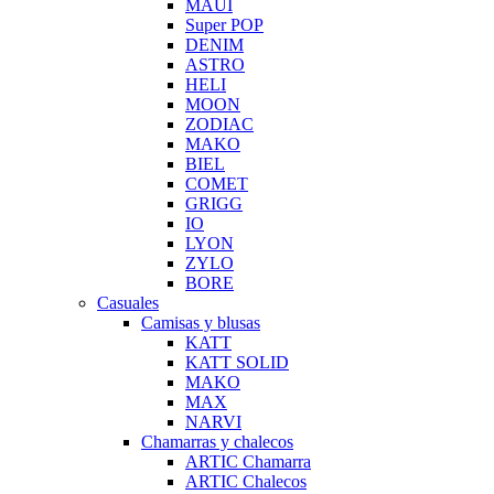
MAUI
Super POP
DENIM
ASTRO
HELI
MOON
ZODIAC
MAKO
BIEL
COMET
GRIGG
IO
LYON
ZYLO
BORE
Casuales
Camisas y blusas
KATT
KATT SOLID
MAKO
MAX
NARVI
Chamarras y chalecos
ARTIC Chamarra
ARTIC Chalecos