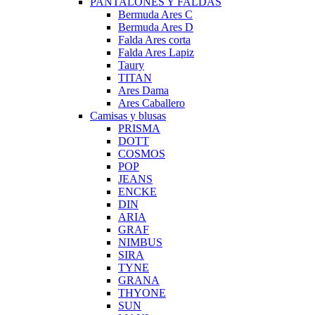
PANTALONES Y FALDAS
Bermuda Ares C
Bermuda Ares D
Falda Ares corta
Falda Ares Lapiz
Taury
TITAN
Ares Dama
Ares Caballero
Camisas y blusas
PRISMA
DOTT
COSMOS
POP
JEANS
ENCKE
DIN
ARIA
GRAF
NIMBUS
SIRA
TYNE
GRANA
THYONE
SUN