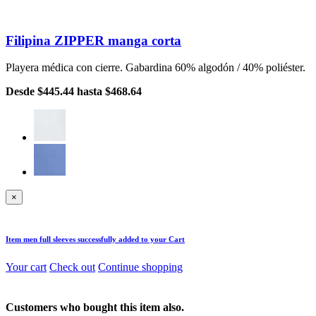
Filipina ZIPPER manga corta
Playera médica con cierre. Gabardina 60% algodón / 40% poliéster.
Desde
$445.44
hasta
$468.64
×
Item
men full sleeves
successfully added to your Cart
Your cart
Check out
Continue shopping
Customers who bought this item also.