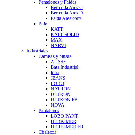
Pantalones y Faldas
Bermuda Ares C
Bermuda Ares D
Falda Ares corta
Polo
KATT
KATT SOLID
MAX
NARVI
Industriales
Camisas y blusas
AUSSY
Bata Industrial
Intra
JEANS
LOBO
NATRON
ULTRON
ULTRON FR
NOVA
Pantalones
LOBO PANT
HERKIMER
HERKIMER FR
Chalecos