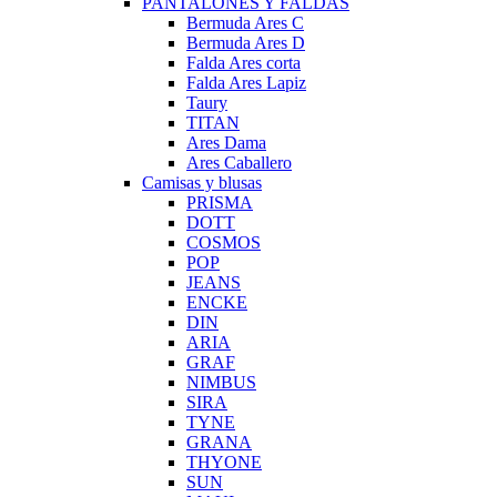
PANTALONES Y FALDAS
Bermuda Ares C
Bermuda Ares D
Falda Ares corta
Falda Ares Lapiz
Taury
TITAN
Ares Dama
Ares Caballero
Camisas y blusas
PRISMA
DOTT
COSMOS
POP
JEANS
ENCKE
DIN
ARIA
GRAF
NIMBUS
SIRA
TYNE
GRANA
THYONE
SUN