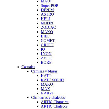
MAUI
Super POP
DENIM
ASTRO
HELI
MOON
ZODIAC
MAKO
BIEL
COMET
GRIGG
IO
LYON
ZYLO
BORE
Casuales
Camisas y blusas
KATT
KATT SOLID
MAKO
MAX
NARVI
Chamarras y chalecos
ARTIC Chamarra
ARTIC Chalecos