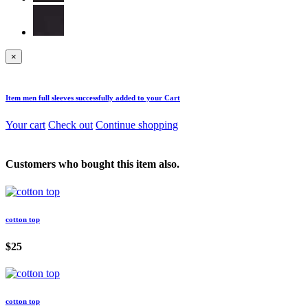
×
Item
men full sleeves
successfully added to your Cart
Your cart
Check out
Continue shopping
Customers who bought this item also.
cotton top
$25
cotton top