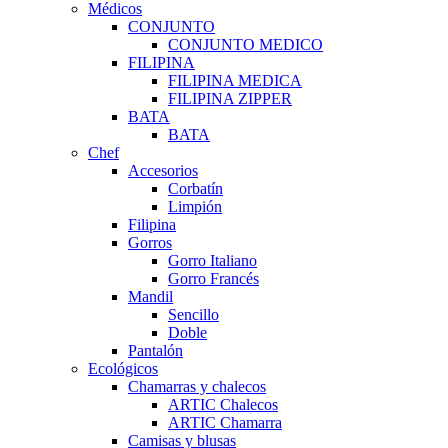
Médicos
CONJUNTO
CONJUNTO MEDICO
FILIPINA
FILIPINA MEDICA
FILIPINA ZIPPER
BATA
BATA
Chef
Accesorios
Corbatín
Limpión
Filipina
Gorros
Gorro Italiano
Gorro Francés
Mandil
Sencillo
Doble
Pantalón
Ecológicos
Chamarras y chalecos
ARTIC Chalecos
ARTIC Chamarra
Camisas y blusas