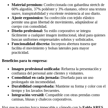
Material premium:
Confeccionada con gabardina stretch de
60% algodón, 37% poliéster y 3% elastano, ofrece una textura
suave, transpirabilidad y excelente resistencia al uso diario.
Ajuste ergonómico:
Su confección con tejido elástico
permite una gran libertad de movimiento, adaptándose al
cuerpo con comodidad.
Diseño profesional:
Su estilo corporativo se integra
fácilmente a cualquier imagen institucional, ideal para quienes
buscan uniformes empresariales sobrios y sofisticados.
Funcionalidad discreta:
Incorpora abertura trasera que
facilita el movimiento y bolsas laterales para mayor
practicidad.
Beneficios para tu empresa:
Imagen profesional unificada:
Refuerza la presentación y
confianza del personal ante clientes y visitantes.
Comodidad en cada jornada:
Diseñada para un uso
prolongado sin incomodidad.
Durabilidad comprobada:
Mantiene su forma y color con el
tiempo y los lavados frecuentes.
Integración versátil:
Compatible con otras prendas como
camisas, blusas y chalecos corporativos.
Haz que tu equipo luzca impecable y cómodo con la
Falda ARES