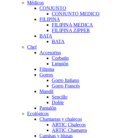
Médicos
CONJUNTO
CONJUNTO MEDICO
FILIPINA
FILIPINA MEDICA
FILIPINA ZIPPER
BATA
BATA
Chef
Accesorios
Corbatín
Limpión
Filipina
Gorros
Gorro Italiano
Gorro Francés
Mandil
Sencillo
Doble
Pantalón
Ecológicos
Chamarras y chalecos
ARTIC Chalecos
ARTIC Chamarra
Camisas y blusas