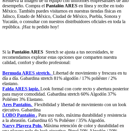
Renueva la imagen de tu equipo con uniformes empresariales de alto
desempeño. Compra el
Pantalón ARES
en línea y recibe en todo
México. También puedes visitarnos en nuestras tiendas físicas en
Jalisco, Estado de México, Ciudad de México, Puebla, Sonora y
Yucatán, o consultar con nuestros distribuidores oficiales en toda la
república. ¡Haz tu pedido hoy!
Si la
Pantalón ARES
Stretch se ajusta a tus necesidades, te
recomendamos explorar estas opciones que comparten nuestra
calidad, confort y diseño profesional:
Bermuda ARES stretch.
Libertad de movimiento y frescura en tu
día a día. Gabardina stretch 81% algodón / 17% poliéster / 2%
elastano.
Falda ARES lapiz.
Look formal con corte recto y abertura posterior
para mayor comodidad. Gabardina stretch 60% Algodón 37%
Poliéster 3% Elastano.
Ares Pantalón.
Flexibilidad y libertad de movimiento con un look
ejecutivo. Gabardina
LOBO Pantalón .
Para uso rudo, máxima durabilidad y resistencia
a la abrasión. Gabardina 65 % Poliéster / 35% Algodón.
Narvy Playera Polo.
Máxima retención de color y durabilidad en
una playera polo de look ejecutivo. Piqué 50% Algodón / 50%