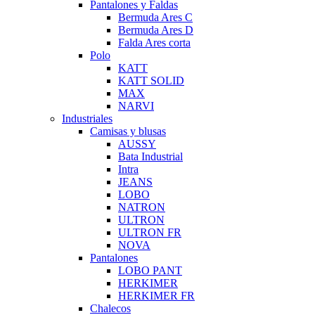
Pantalones y Faldas
Bermuda Ares C
Bermuda Ares D
Falda Ares corta
Polo
KATT
KATT SOLID
MAX
NARVI
Industriales
Camisas y blusas
AUSSY
Bata Industrial
Intra
JEANS
LOBO
NATRON
ULTRON
ULTRON FR
NOVA
Pantalones
LOBO PANT
HERKIMER
HERKIMER FR
Chalecos