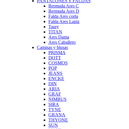
PANTALONES Y FALDAS
Bermuda Ares C
Bermuda Ares D
Falda Ares corta
Falda Ares Lapiz
Taury
TITAN
Ares Dama
Ares Caballero
Camisas y blusas
PRISMA
DOTT
COSMOS
POP
JEANS
ENCKE
DIN
ARIA
GRAF
NIMBUS
SIRA
TYNE
GRANA
THYONE
SUN