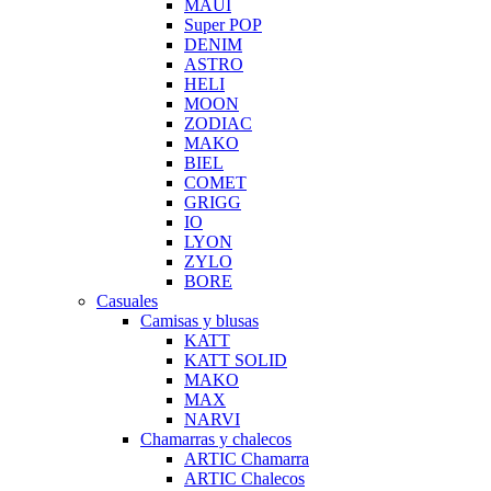
MAUI
Super POP
DENIM
ASTRO
HELI
MOON
ZODIAC
MAKO
BIEL
COMET
GRIGG
IO
LYON
ZYLO
BORE
Casuales
Camisas y blusas
KATT
KATT SOLID
MAKO
MAX
NARVI
Chamarras y chalecos
ARTIC Chamarra
ARTIC Chalecos