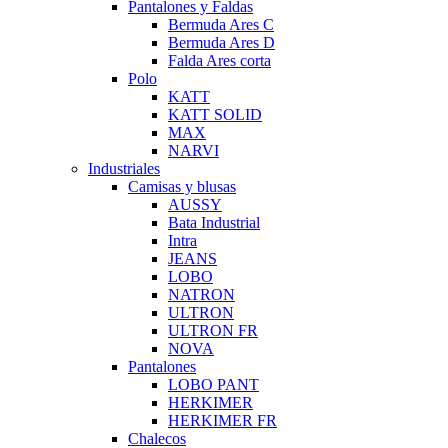
Pantalones y Faldas
Bermuda Ares C
Bermuda Ares D
Falda Ares corta
Polo
KATT
KATT SOLID
MAX
NARVI
Industriales
Camisas y blusas
AUSSY
Bata Industrial
Intra
JEANS
LOBO
NATRON
ULTRON
ULTRON FR
NOVA
Pantalones
LOBO PANT
HERKIMER
HERKIMER FR
Chalecos