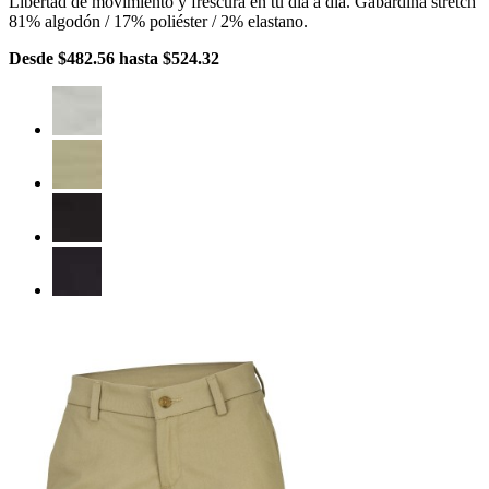
Libertad de movimiento y frescura en tu día a día. Gabardina stretch
81% algodón / 17% poliéster / 2% elastano.
Desde
$482.56
hasta
$524.32