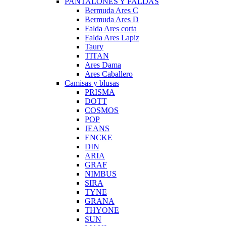
PANTALONES Y FALDAS
Bermuda Ares C
Bermuda Ares D
Falda Ares corta
Falda Ares Lapiz
Taury
TITAN
Ares Dama
Ares Caballero
Camisas y blusas
PRISMA
DOTT
COSMOS
POP
JEANS
ENCKE
DIN
ARIA
GRAF
NIMBUS
SIRA
TYNE
GRANA
THYONE
SUN