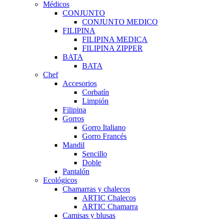
Médicos
CONJUNTO
CONJUNTO MEDICO
FILIPINA
FILIPINA MEDICA
FILIPINA ZIPPER
BATA
BATA
Chef
Accesorios
Corbatín
Limpión
Filipina
Gorros
Gorro Italiano
Gorro Francés
Mandil
Sencillo
Doble
Pantalón
Ecológicos
Chamarras y chalecos
ARTIC Chalecos
ARTIC Chamarra
Camisas y blusas