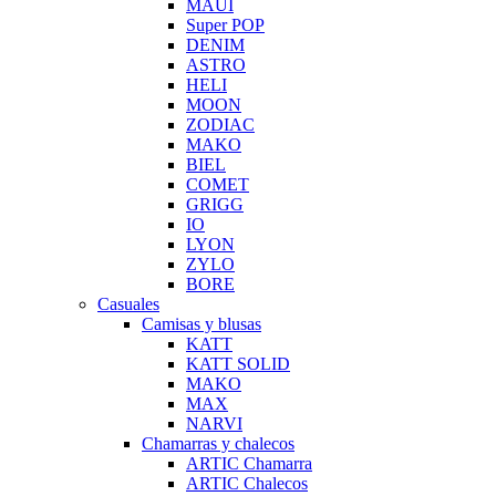
MAUI
Super POP
DENIM
ASTRO
HELI
MOON
ZODIAC
MAKO
BIEL
COMET
GRIGG
IO
LYON
ZYLO
BORE
Casuales
Camisas y blusas
KATT
KATT SOLID
MAKO
MAX
NARVI
Chamarras y chalecos
ARTIC Chamarra
ARTIC Chalecos