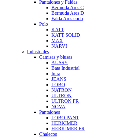
Pantalones y Faldas
Bermuda Ares C
Bermuda Ares D
Falda Ares corta
Polo
KATT
KATT SOLID
MAX
NARVI
Industriales
Camisas y blusas
AUSSY
Bata Industrial
Intra
JEANS
LOBO
NATRON
ULTRON
ULTRON FR
NOVA
Pantalones
LOBO PANT
HERKIMER
HERKIMER FR
Chalecos