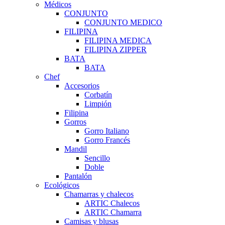
Médicos
CONJUNTO
CONJUNTO MEDICO
FILIPINA
FILIPINA MEDICA
FILIPINA ZIPPER
BATA
BATA
Chef
Accesorios
Corbatín
Limpión
Filipina
Gorros
Gorro Italiano
Gorro Francés
Mandil
Sencillo
Doble
Pantalón
Ecológicos
Chamarras y chalecos
ARTIC Chalecos
ARTIC Chamarra
Camisas y blusas