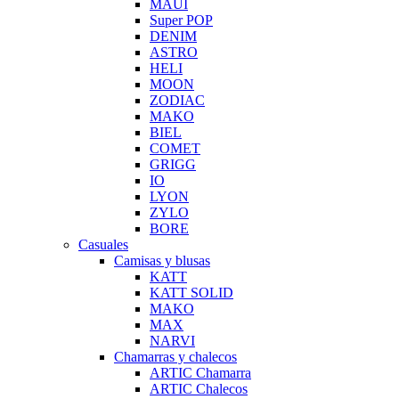
MAUI
Super POP
DENIM
ASTRO
HELI
MOON
ZODIAC
MAKO
BIEL
COMET
GRIGG
IO
LYON
ZYLO
BORE
Casuales
Camisas y blusas
KATT
KATT SOLID
MAKO
MAX
NARVI
Chamarras y chalecos
ARTIC Chamarra
ARTIC Chalecos