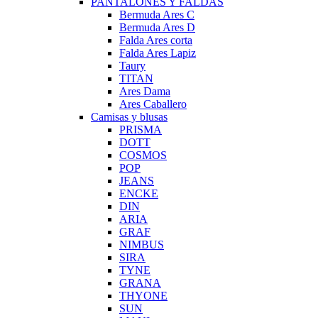
PANTALONES Y FALDAS
Bermuda Ares C
Bermuda Ares D
Falda Ares corta
Falda Ares Lapiz
Taury
TITAN
Ares Dama
Ares Caballero
Camisas y blusas
PRISMA
DOTT
COSMOS
POP
JEANS
ENCKE
DIN
ARIA
GRAF
NIMBUS
SIRA
TYNE
GRANA
THYONE
SUN