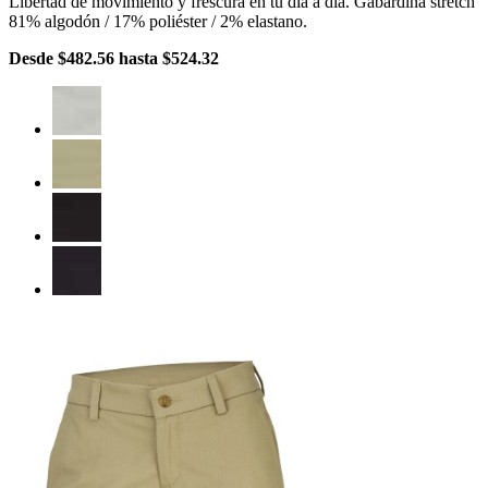
Libertad de movimiento y frescura en tu día a día. Gabardina stretch
81% algodón / 17% poliéster / 2% elastano.
Desde
$482.56
hasta
$524.32