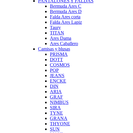
PANTALONES Y FALDAS
Bermuda Ares C
Bermuda Ares D
Falda Ares corta
Falda Ares Lapiz
Taury
TITAN
Ares Dama
Ares Caballero
Camisas y blusas
PRISMA
DOTT
COSMOS
POP
JEANS
ENCKE
DIN
ARIA
GRAF
NIMBUS
SIRA
TYNE
GRANA
THYONE
SUN