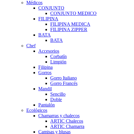
Médicos
CONJUNTO
CONJUNTO MEDICO
FILIPINA
FILIPINA MEDICA
FILIPINA ZIPPER
BATA
BATA
Chef
Accesorios
Corbatín
Limpión
Filipina
Gorros
Gorro Italiano
Gorro Francés
Mandil
Sencillo
Doble
Pantalón
Ecológicos
Chamarras y chalecos
ARTIC Chalecos
ARTIC Chamarra
Camisas y blusas