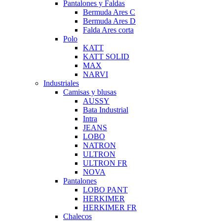
Pantalones y Faldas
Bermuda Ares C
Bermuda Ares D
Falda Ares corta
Polo
KATT
KATT SOLID
MAX
NARVI
Industriales
Camisas y blusas
AUSSY
Bata Industrial
Intra
JEANS
LOBO
NATRON
ULTRON
ULTRON FR
NOVA
Pantalones
LOBO PANT
HERKIMER
HERKIMER FR
Chalecos