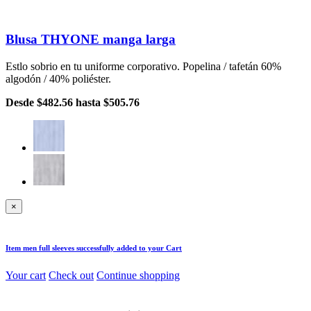
Blusa THYONE manga larga
Estlo sobrio en tu uniforme corporativo. Popelina / tafetán 60%
algodón / 40% poliéster.
Desde
$482.56
hasta
$505.76
×
Item
men full sleeves
successfully added to your Cart
Your cart
Check out
Continue shopping