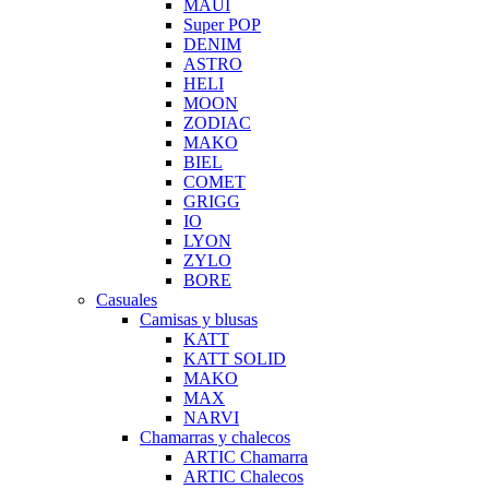
MAUI
Super POP
DENIM
ASTRO
HELI
MOON
ZODIAC
MAKO
BIEL
COMET
GRIGG
IO
LYON
ZYLO
BORE
Casuales
Camisas y blusas
KATT
KATT SOLID
MAKO
MAX
NARVI
Chamarras y chalecos
ARTIC Chamarra
ARTIC Chalecos