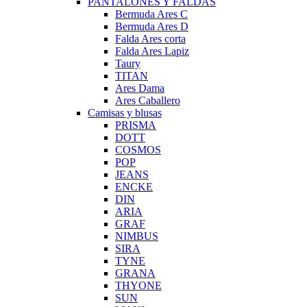
PANTALONES Y FALDAS
Bermuda Ares C
Bermuda Ares D
Falda Ares corta
Falda Ares Lapiz
Taury
TITAN
Ares Dama
Ares Caballero
Camisas y blusas
PRISMA
DOTT
COSMOS
POP
JEANS
ENCKE
DIN
ARIA
GRAF
NIMBUS
SIRA
TYNE
GRANA
THYONE
SUN