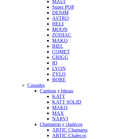
MAUI
Super POP
DENIM
ASTRO
HELI
MOON
ZODIAC
MAKO
BIEL
COMET
GRIGG
IO
LYON
ZYLO
BORE
Casuales
Camisas y blusas
KATT
KATT SOLID
MAKO
MAX
NARVI
Chamarras y chalecos
ARTIC Chamarra
ARTIC Chalecos