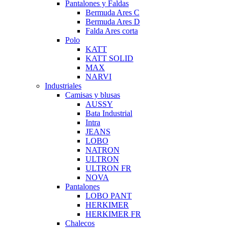
Pantalones y Faldas
Bermuda Ares C
Bermuda Ares D
Falda Ares corta
Polo
KATT
KATT SOLID
MAX
NARVI
Industriales
Camisas y blusas
AUSSY
Bata Industrial
Intra
JEANS
LOBO
NATRON
ULTRON
ULTRON FR
NOVA
Pantalones
LOBO PANT
HERKIMER
HERKIMER FR
Chalecos