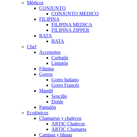
Médicos
CONJUNTO
CONJUNTO MEDICO
FILIPINA
FILIPINA MEDICA
FILIPINA ZIPPER
BATA
BATA
Chef
Accesorios
Corbatín
Limpión
Filipina
Gorros
Gorro Italiano
Gorro Francés
Mandil
Sencillo
Doble
Pantalón
Ecológicos
Chamarras y chalecos
ARTIC Chalecos
ARTIC Chamarra
Camisas y blusas