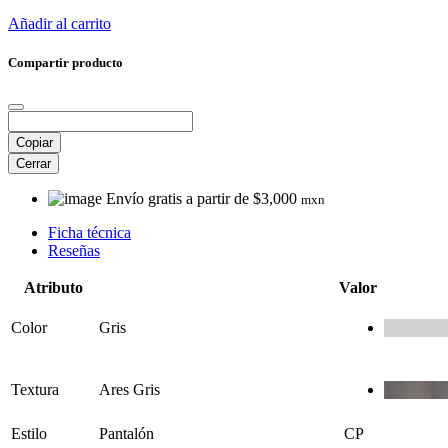
Añadir al carrito
Compartir producto
Copiar
Cerrar
Envío gratis a partir de $3,000
mxn
Ficha técnica
Reseñas
Atributo
Valor
Color
Gris
Textura
Ares Gris
Estilo
Pantalón
CP