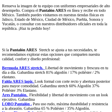
Renueva la imagen de tu equipo con uniformes empresariales de alto
desempeño. Compra el
Pantalón ARES
en línea y recibe en todo
México. También puedes visitarnos en nuestras tiendas físicas en
Jalisco, Estado de México, Ciudad de México, Puebla, Sonora y
Yucatán, o consultar con nuestros distribuidores oficiales en toda la
república. ¡Haz tu pedido hoy!
Si la
Pantalón ARES
Stretch se ajusta a tus necesidades, te
recomendamos explorar estas opciones que comparten nuestra
calidad, confort y diseño profesional:
Bermuda ARES stretch.
Libertad de movimiento y frescura en tu
día a día. Gabardina stretch 81% algodón / 17% poliéster / 2%
elastano.
Falda ARES lapiz.
Look formal con corte recto y abertura posterior
para mayor comodidad. Gabardina stretch 60% Algodón 37%
Poliéster 3% Elastano.
Ares Pantalón.
Flexibilidad y libertad de movimiento con un look
ejecutivo. Gabardina
LOBO Pantalón .
Para uso rudo, máxima durabilidad y resistencia
a la abrasión. Gabardina 65 % Poliéster / 35% Algodón.