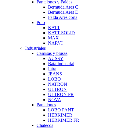
Pantalones y Faldas
Bermuda Ares C
Bermuda Ares D
Falda Ares corta
Polo
KATT
KATT SOLID
MAX
NARVI
Industriales
Camisas y blusas
AUSSY
Bata Industrial
Intra
JEANS
LOBO
NATRON
ULTRON
ULTRON FR
NOVA
Pantalones
LOBO PANT
HERKIMER
HERKIMER FR
Chalecos