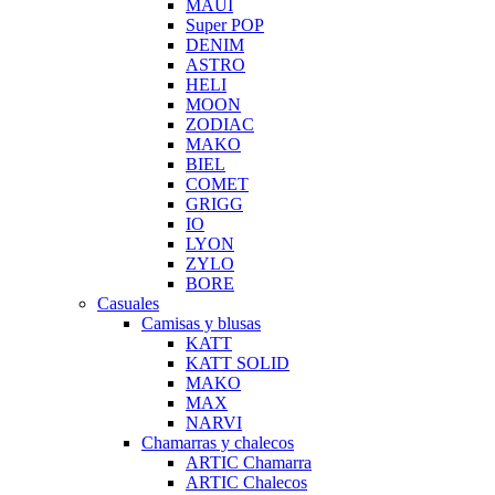
MAUI
Super POP
DENIM
ASTRO
HELI
MOON
ZODIAC
MAKO
BIEL
COMET
GRIGG
IO
LYON
ZYLO
BORE
Casuales
Camisas y blusas
KATT
KATT SOLID
MAKO
MAX
NARVI
Chamarras y chalecos
ARTIC Chamarra
ARTIC Chalecos