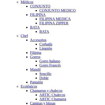
Médicos
CONJUNTO
CONJUNTO MEDICO
FILIPINA
FILIPINA MEDICA
FILIPINA ZIPPER
BATA
BATA
Chef
Accesorios
Corbatín
Limpión
Filipina
Gorros
Gorro Italiano
Gorro Francés
Mandil
Sencillo
Doble
Pantalón
Ecológicos
Chamarras y chalecos
ARTIC Chalecos
ARTIC Chamarra
Camisas y blusas