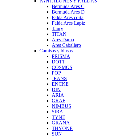
PANTALONES Y FALDAS
Bermuda Ares C
Bermuda Ares D
Falda Ares corta
Falda Ares Lapiz
Taury
TITAN
Ares Dama
Ares Caballero
Camisas y blusas
PRISMA
DOTT
COSMOS
POP
JEANS
ENCKE
DIN
ARIA
GRAF
NIMBUS
SIRA
TYNE
GRANA
THYONE
SUN